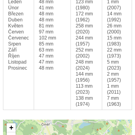
Leden
48 mm
123 mm
1 mm
Únor
41 mm
(1980)
(2007)
Březen
48 mm
172 mm
14 mm
Duben
48 mm
(1962)
(1992)
Květen
81 mm
258 mm
26 mm
Červen
97 mm
(2020)
(2000)
Červenec
102 mm
244 mm
15 mm
Srpen
85 mm
(1957)
(1983)
Září
63 mm
252 mm
22 mm
Říjen
47 mm
(2002)
(1973)
Listopad
47 mm
248 mm
5 mm
Prosinec
48 mm
(2024)
(2023)
144 mm
2 mm
(1956)
(1957)
113 mm
1 mm
(2023)
(2011)
138 mm
7 mm
(1974)
(1963)
+