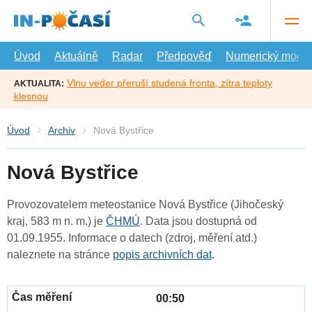
Přejít
na
hlavní
obsah
Úvod
Aktuálně
Radar
Předpověď
Numerický model
Vlnu veder přeruší studená fronta, zítra teploty
AKTUALITA:
klesnou
Úvod
Archiv
Nová Bystřice
Nová Bystřice
Provozovatelem meteostanice Nová Bystřice (Jihočeský
kraj, 583 m n. m.) je
ČHMÚ
. Data jsou dostupná od
01.09.1955. Informace o datech (zdroj, měření atd.)
naleznete na stránce
popis archivních dat
.
00:50