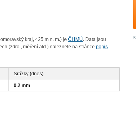
omoravský kraj, 425 m n. m.) je
ČHMÚ
. Data jsou
ch (zdroj, měření atd.) naleznete na stránce
popis
Srážky (dnes)
0.2 mm