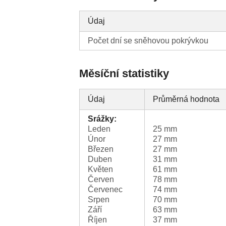
Údaj
Počet dní se sněhovou pokrývkou
Měsíční statistiky
Údaj
Průměrná hodnota
Srážky:
Leden
25 mm
Únor
27 mm
Březen
27 mm
Duben
31 mm
Květen
61 mm
Červen
78 mm
Červenec
74 mm
Srpen
70 mm
Září
63 mm
Říjen
37 mm