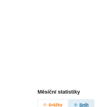
Měsíční statistiky
Srážky
Sníh