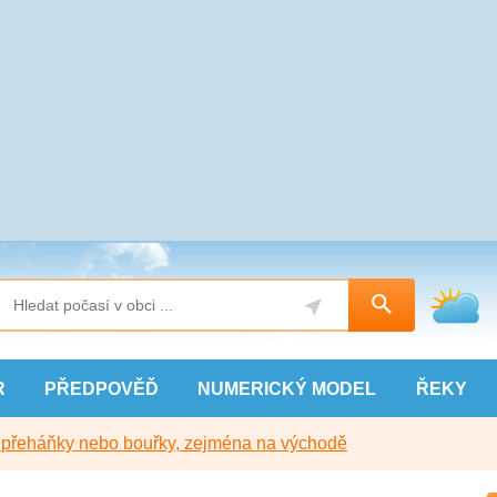
R
PŘEDPOVĚĎ
NUMERICKÝ
MODEL
ŘEKY
y přeháňky nebo bouřky, zejména na východě