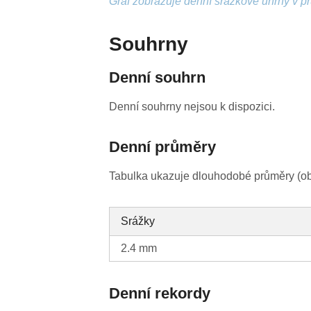
Graf zobrazuje denní srážkové úhrny v p
Souhrny
Denní souhrn
Denní souhrny nejsou k dispozici.
Denní průměry
Tabulka ukazuje dlouhodobé průměry (obv
Srážky
2.4 mm
Denní rekordy