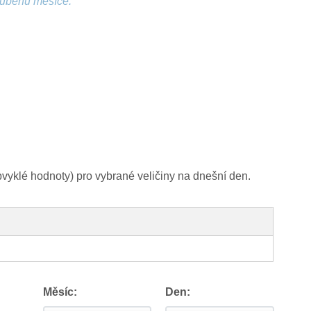
růběhu měsíce.
yklé hodnoty) pro vybrané veličiny na dnešní den.
Měsíc:
Den: