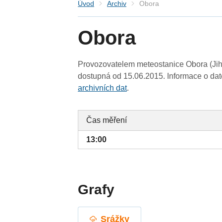
Úvod
Archiv
Obora
Obora
Provozovatelem meteostanice Obora (Jih
dostupná od 15.06.2015. Informace o date
archivních dat
.
Čas měření
13:00
Grafy
Srážky