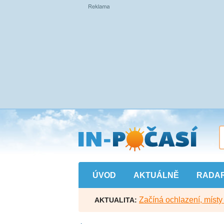
Přejít
na
hlavní
obsah
ÚVOD
AKTUÁLNĚ
RADA
Začíná ochlazení, míst
AKTUALITA: