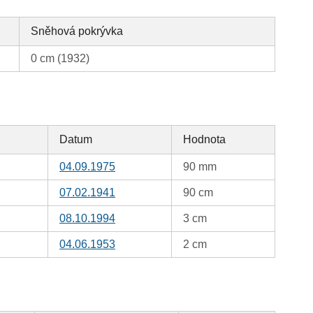
Sněhová pokrývka
0 cm (1932)
Datum
Hodnota
04.09.1975
90 mm
07.02.1941
90 cm
08.10.1994
3 cm
04.06.1953
2 cm