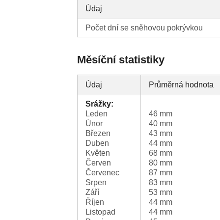
Údaj
Počet dní se sněhovou pokrývkou
Měsíční statistiky
Údaj
Průměrná hodnota
Srážky:
Leden
46 mm
Únor
40 mm
Březen
43 mm
Duben
44 mm
Květen
68 mm
Červen
80 mm
Červenec
87 mm
Srpen
83 mm
Září
53 mm
Říjen
44 mm
Listopad
44 mm