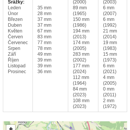
Srážky:
(2000)
(2003)
Leden
35 mm
89 mm
6 mm
Únor
28 mm
(1965)
(2007)
Březen
37 mm
150 mm
6 mm
Duben
37 mm
(1986)
(1992)
Květen
67 mm
194 mm
21 mm
Červen
83 mm
(2013)
(2014)
Červenec
77 mm
174 mm
19 mm
Srpen
78 mm
(2005)
(1983)
Září
49 mm
283 mm
15 mm
Říjen
39 mm
(2002)
(1973)
Listopad
39 mm
177 mm
6 mm
Prosinec
36 mm
(2024)
(2021)
112 mm
4 mm
(1964)
(2005)
84 mm
0 mm
(2023)
(2011)
108 mm
2 mm
(2023)
(1972)
+