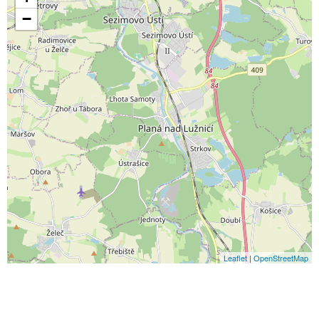
−
Leaflet
|
OpenStreetMap