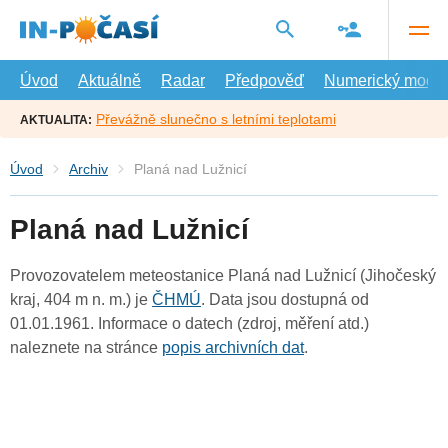
Přejít
na
hlavní
obsah
Úvod
Aktuálně
Radar
Předpověď
Numerický model
Převážně slunečno s letními teplotami
AKTUALITA:
Úvod
Archiv
Planá nad Lužnicí
Planá nad Lužnicí
Provozovatelem meteostanice Planá nad Lužnicí (Jihočeský
kraj, 404 m n. m.) je
ČHMÚ
. Data jsou dostupná od
01.01.1961. Informace o datech (zdroj, měření atd.)
naleznete na stránce
popis archivních dat
.