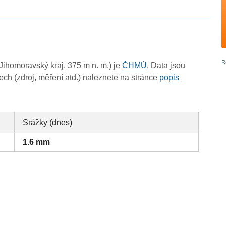
ihomoravský kraj, 375 m n. m.) je
ČHMÚ
. Data jsou
ch (zdroj, měření atd.) naleznete na stránce
popis
Srážky (dnes)
1.6 mm