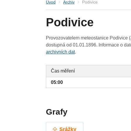
Úvod
Archiv
Podivice
Podivice
Provozovatelem meteostanice Podivice (J
dostupná od 01.01.1896. Informace o date
archivních dat
.
Čas měření
05:00
Grafy
Srážky