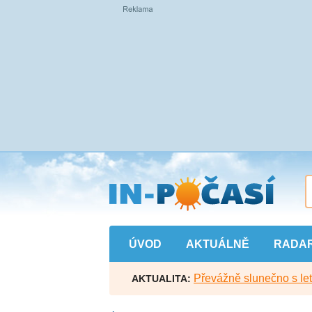
Přejít
na
hlavní
obsah
ÚVOD
AKTUÁLNĚ
RADA
Převážně slunečno s let
AKTUALITA: