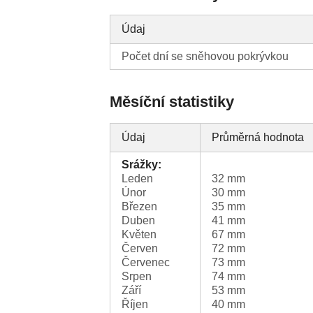
Údaj
Počet dní se sněhovou pokrývkou
Měsíční statistiky
Údaj
Průměrná hodnota
Srážky:
Leden
32 mm
Únor
30 mm
Březen
35 mm
Duben
41 mm
Květen
67 mm
Červen
72 mm
Červenec
73 mm
Srpen
74 mm
Září
53 mm
Říjen
40 mm