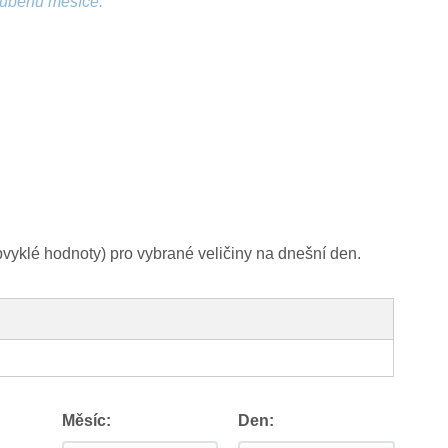
růběhu měsíce.
yklé hodnoty) pro vybrané veličiny na dnešní den.
Měsíc:
Den: