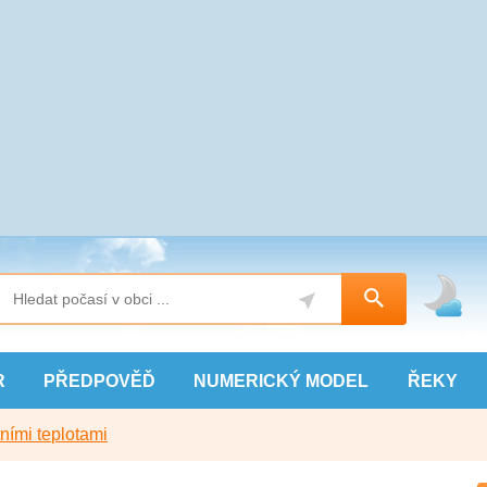
R
PŘEDPOVĚĎ
NUMERICKÝ
MODEL
ŘEKY
ními teplotami