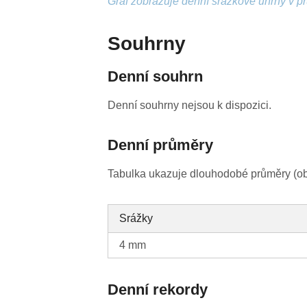
Graf zobrazuje denní srážkové úhrny v p
Souhrny
Denní souhrn
Denní souhrny nejsou k dispozici.
Denní průměry
Tabulka ukazuje dlouhodobé průměry (obv
Srážky
4 mm
Denní rekordy