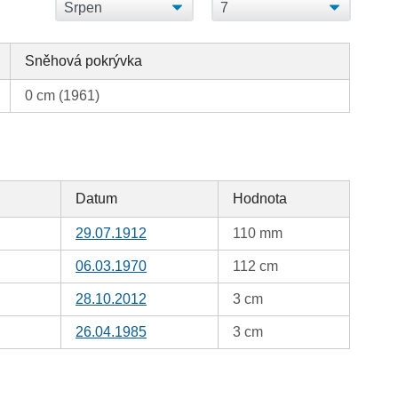
Sněhová pokrývka
0 cm (1961)
Datum
Hodnota
29.07.1912
110 mm
06.03.1970
112 cm
28.10.2012
3 cm
26.04.1985
3 cm