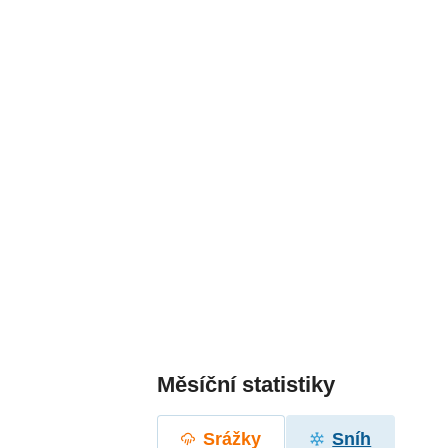
Měsíční statistiky
Srážky
Sníh