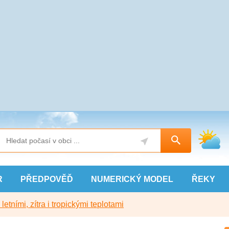
R
PŘEDPOVĚĎ
NUMERICKÝ
MODEL
ŘEKY
etními, zítra i tropickými teplotami