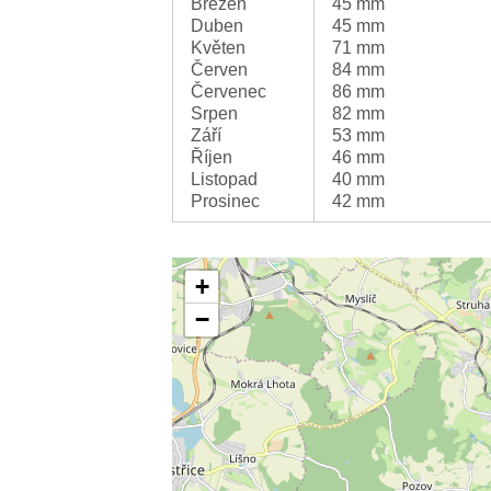
Březen
45 mm
Duben
45 mm
Květen
71 mm
Červen
84 mm
Červenec
86 mm
Srpen
82 mm
Září
53 mm
Říjen
46 mm
Listopad
40 mm
Prosinec
42 mm
+
−