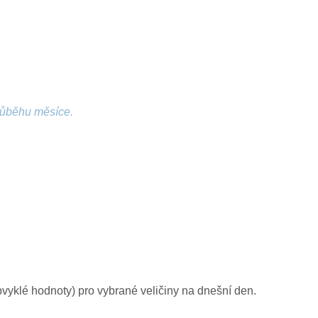
růběhu měsíce.
yklé hodnoty) pro vybrané veličiny na dnešní den.