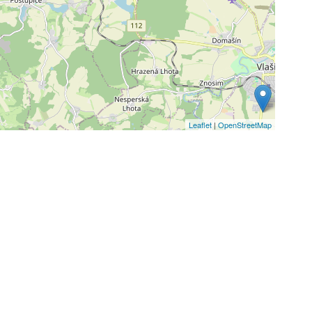
Leaflet
|
OpenStreetMap