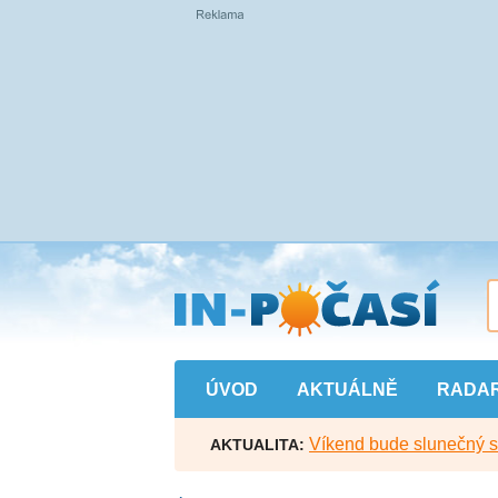
Přejít
na
hlavní
obsah
ÚVOD
AKTUÁLNĚ
RADA
Víkend bude slunečný s l
AKTUALITA: