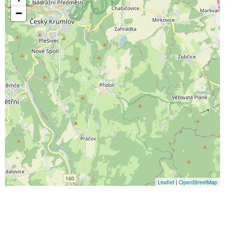
−
Leaflet
|
OpenStreetMap