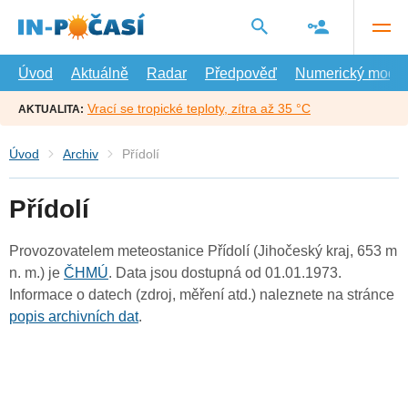
Přejít
na
hlavní
obsah
Úvod
Aktuálně
Radar
Předpověď
Numerický model
Vrací se tropické teploty, zítra až 35 °C
AKTUALITA:
Úvod
Archiv
Přídolí
Přídolí
Provozovatelem meteostanice Přídolí (Jihočeský kraj, 653 m
n. m.) je
ČHMÚ
. Data jsou dostupná od 01.01.1973.
Informace o datech (zdroj, měření atd.) naleznete na stránce
popis archivních dat
.