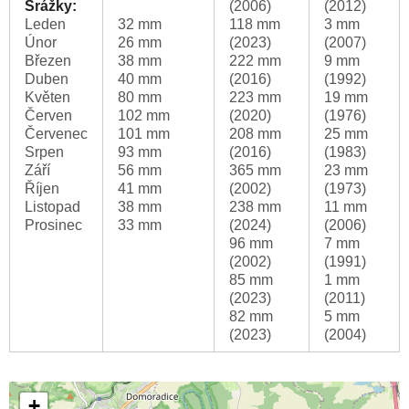
Srážky:
(2006)
(2012)
Leden
32 mm
118 mm
3 mm
Únor
26 mm
(2023)
(2007)
Březen
38 mm
222 mm
9 mm
Duben
40 mm
(2016)
(1992)
Květen
80 mm
223 mm
19 mm
Červen
102 mm
(2020)
(1976)
Červenec
101 mm
208 mm
25 mm
Srpen
93 mm
(2016)
(1983)
Září
56 mm
365 mm
23 mm
Říjen
41 mm
(2002)
(1973)
Listopad
38 mm
238 mm
11 mm
Prosinec
33 mm
(2024)
(2006)
96 mm
7 mm
(2002)
(1991)
85 mm
1 mm
(2023)
(2011)
82 mm
5 mm
(2023)
(2004)
+