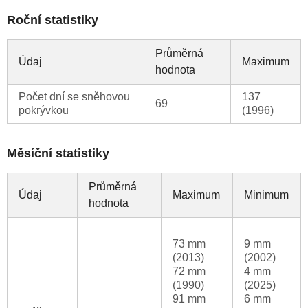
Roční statistiky
Průměrná
Údaj
Maximum
hodnota
Počet dní se sněhovou
137
69
pokrývkou
(1996)
Měsíční statistiky
Průměrná
Údaj
Maximum
Minimum
hodnota
73 mm
9 mm
(2013)
(2002)
72 mm
4 mm
(1990)
(2025)
91 mm
6 mm