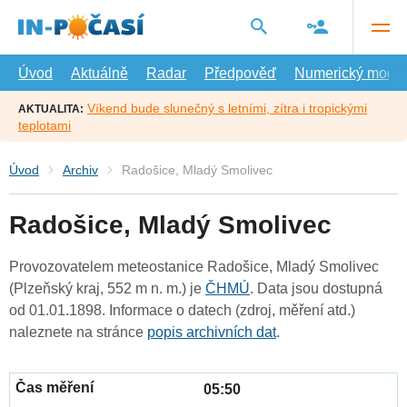
Přejít
na
hlavní
obsah
Úvod
Aktuálně
Radar
Předpověď
Numerický model
Víkend bude slunečný s letními, zítra i tropickými
AKTUALITA:
teplotami
Úvod
Archiv
Radošice, Mladý Smolivec
Radošice, Mladý Smolivec
Provozovatelem meteostanice Radošice, Mladý Smolivec
(Plzeňský kraj, 552 m n. m.) je
ČHMÚ
. Data jsou dostupná
od 01.01.1898. Informace o datech (zdroj, měření atd.)
naleznete na stránce
popis archivních dat
.
05:50