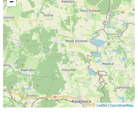
−
Leaflet
|
OpenStreetMap