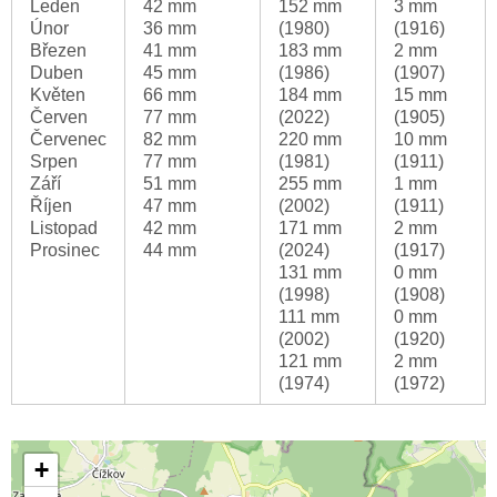
Leden
42 mm
152 mm
3 mm
Únor
36 mm
(1980)
(1916)
Březen
41 mm
183 mm
2 mm
Duben
45 mm
(1986)
(1907)
Květen
66 mm
184 mm
15 mm
Červen
77 mm
(2022)
(1905)
Červenec
82 mm
220 mm
10 mm
Srpen
77 mm
(1981)
(1911)
Září
51 mm
255 mm
1 mm
Říjen
47 mm
(2002)
(1911)
Listopad
42 mm
171 mm
2 mm
Prosinec
44 mm
(2024)
(1917)
131 mm
0 mm
(1998)
(1908)
111 mm
0 mm
(2002)
(1920)
121 mm
2 mm
(1974)
(1972)
+