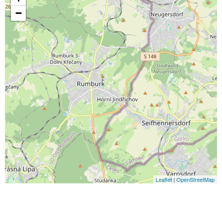
−
Leaflet
|
OpenStreetMap