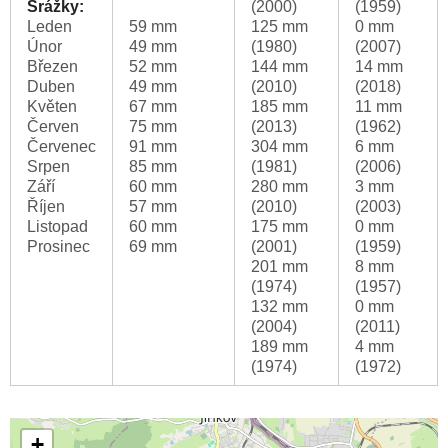
Srážky:
(2000)
(1959)
Leden
59 mm
125 mm
0 mm
Únor
49 mm
(1980)
(2007)
Březen
52 mm
144 mm
14 mm
Duben
49 mm
(2010)
(2018)
Květen
67 mm
185 mm
11 mm
Červen
75 mm
(2013)
(1962)
Červenec
91 mm
304 mm
6 mm
Srpen
85 mm
(1981)
(2006)
Září
60 mm
280 mm
3 mm
Říjen
57 mm
(2010)
(2003)
Listopad
60 mm
175 mm
0 mm
Prosinec
69 mm
(2001)
(1959)
201 mm
8 mm
(1974)
(1957)
132 mm
0 mm
(2004)
(2011)
189 mm
4 mm
(1974)
(1972)
+