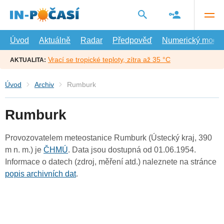
Přejít
na
hlavní
obsah
Úvod
Aktuálně
Radar
Předpověď
Numerický model
Vrací se tropické teploty, zítra až 35 °C
AKTUALITA:
Úvod
Archiv
Rumburk
Rumburk
Provozovatelem meteostanice Rumburk (Ústecký kraj, 390
m n. m.) je
ČHMÚ
. Data jsou dostupná od 01.06.1954.
Informace o datech (zdroj, měření atd.) naleznete na stránce
popis archivních dat
.