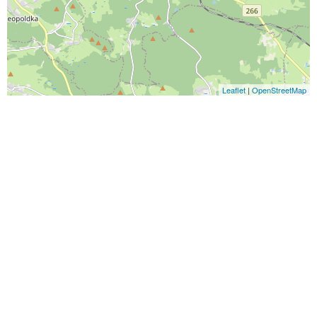
Leaflet
|
OpenStreetMap