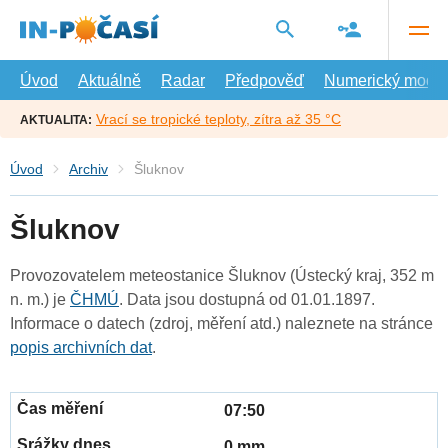
Přejít
na
hlavní
obsah
Úvod
Aktuálně
Radar
Předpověď
Numerický model
Vrací se tropické teploty, zítra až 35 °C
AKTUALITA:
Úvod
Archiv
Šluknov
Šluknov
Provozovatelem meteostanice Šluknov (Ústecký kraj, 352 m
n. m.) je
ČHMÚ
. Data jsou dostupná od 01.01.1897.
Informace o datech (zdroj, měření atd.) naleznete na stránce
popis archivních dat
.
07:50
0 mm