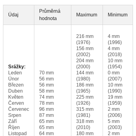
Průměrná
Údaj
Maximum
Minimum
hodnota
216 mm
4 mm
(1976)
(1996)
156 mm
4 mm
(2002)
(2018)
204 mm
10 mm
Srážky:
(2000)
(1954)
Leden
70 mm
144 mm
0 mm
Únor
56 mm
(1980)
(2007)
Březen
56 mm
186 mm
10 mm
Duben
58 mm
(1965)
(1990)
Květen
74 mm
225 mm
19 mm
Červen
78 mm
(1926)
(1959)
Červenec
96 mm
315 mm
2 mm
Srpen
87 mm
(1981)
(2006)
Září
65 mm
318 mm
5 mm
Říjen
65 mm
(2010)
(2003)
Listopad
64 mm
180 mm
2 mm