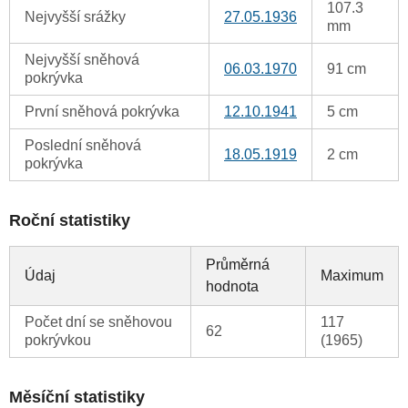
107.3
Nejvyšší srážky
27.05.1936
mm
Nejvyšší sněhová
06.03.1970
91 cm
pokrývka
První sněhová pokrývka
12.10.1941
5 cm
Poslední sněhová
18.05.1919
2 cm
pokrývka
Roční statistiky
Průměrná
Údaj
Maximum
hodnota
Počet dní se sněhovou
117
62
pokrývkou
(1965)
Měsíční statistiky