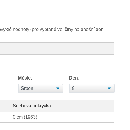
yklé hodnoty) pro vybrané veličiny na dnešní den.
Měsíc:
Den:
Sněhová pokrývka
0 cm (1963)