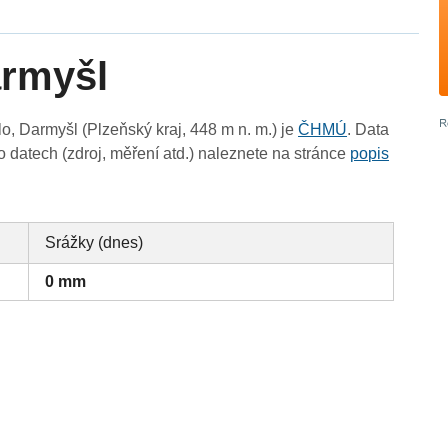
armyšl
, Darmyšl (Plzeňský kraj, 448 m n. m.) je
ČHMÚ
. Data
 datech (zdroj, měření atd.) naleznete na stránce
popis
Srážky (dnes)
0 mm