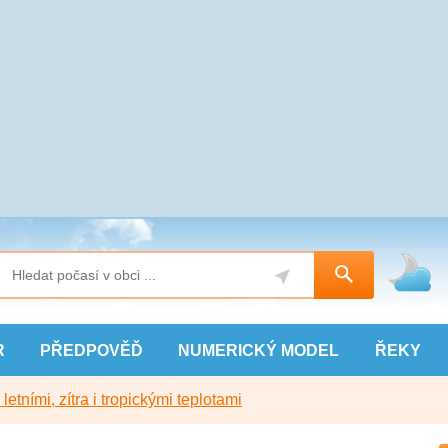
R
PŘEDPOVĚĎ
NUMERICKÝ
MODEL
ŘEKY
etními, zítra i tropickými teplotami