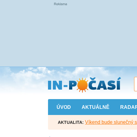
Přejít
na
hlavní
obsah
ÚVOD
AKTUÁLNĚ
RADA
Víkend bude slunečný s l
AKTUALITA: