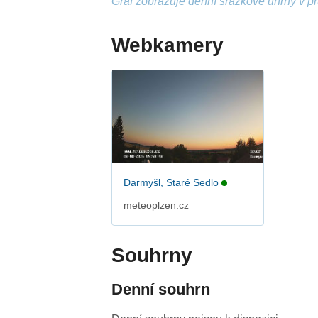
Graf zobrazuje denní srážkové úhrny v p
Webkamery
Darmyšl, Staré Sedlo
meteoplzen.cz
Souhrny
Denní souhrn