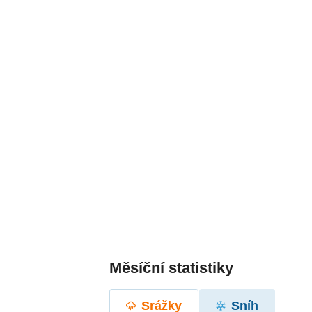
Měsíční statistiky
Srážky
Sníh