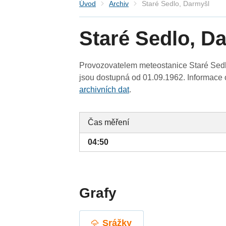
Úvod
Archiv
Staré Sedlo, Darmyšl
Staré Sedlo, D
Provozovatelem meteostanice Staré Sedlo
jsou dostupná od 01.09.1962. Informace o
archivních dat
.
Čas měření
04:50
Grafy
Srážky