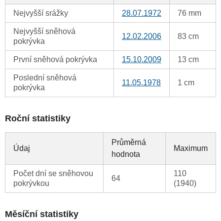
Nejvyšší srážky
28.07.1972
76 mm
Nejvyšší sněhová
12.02.2006
83 cm
pokrývka
První sněhová pokrývka
15.10.2009
13 cm
Poslední sněhová
11.05.1978
1 cm
pokrývka
Roční statistiky
Průměrná
Údaj
Maximum
hodnota
Počet dní se sněhovou
110
64
pokrývkou
(1940)
Měsíční statistiky