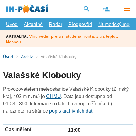
Přejít
na
hlavní
obsah
Úvod
Aktuálně
Radar
Předpověď
Numerický model
Vlnu veder přeruší studená fronta, zítra teploty
AKTUALITA:
klesnou
Úvod
Archiv
Valašské Klobouky
Valašské Klobouky
Provozovatelem meteostanice Valašské Klobouky (Zlínský
kraj, 402 m n. m.) je
ČHMÚ
. Data jsou dostupná od
01.03.1893. Informace o datech (zdroj, měření atd.)
naleznete na stránce
popis archivních dat
.
11:00