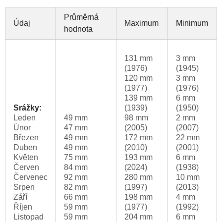
Průměrná
Údaj
Maximum
Minimum
hodnota
131 mm
3 mm
(1976)
(1945)
120 mm
3 mm
(1977)
(1976)
139 mm
6 mm
Srážky:
(1939)
(1950)
Leden
49 mm
98 mm
2 mm
Únor
47 mm
(2005)
(2007)
Březen
49 mm
172 mm
22 mm
Duben
49 mm
(2010)
(2001)
Květen
75 mm
193 mm
6 mm
Červen
84 mm
(2024)
(1938)
Červenec
92 mm
280 mm
10 mm
Srpen
82 mm
(1997)
(2013)
Září
66 mm
198 mm
4 mm
Říjen
59 mm
(1977)
(1992)
Listopad
59 mm
204 mm
6 mm