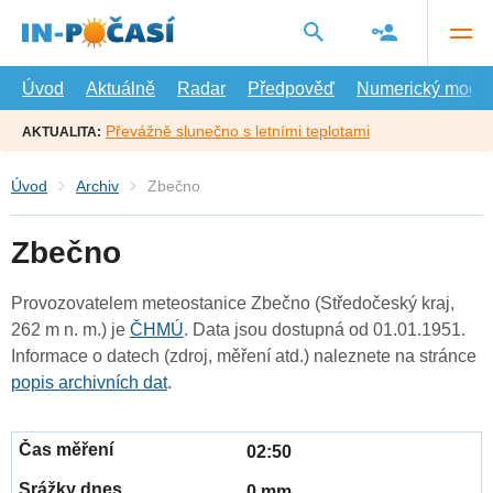
Přejít
na
hlavní
obsah
Úvod
Aktuálně
Radar
Předpověď
Numerický model
Převážně slunečno s letními teplotami
AKTUALITA:
Úvod
Archiv
Zbečno
Zbečno
Provozovatelem meteostanice Zbečno (Středočeský kraj,
262 m n. m.) je
ČHMÚ
. Data jsou dostupná od 01.01.1951.
Informace o datech (zdroj, měření atd.) naleznete na stránce
popis archivních dat
.
02:50
0 mm