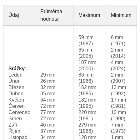
Průměrná
Údaj
Maximum
Minimum
hodnota
59 mm
6 mm
(1987)
(1971)
65 mm
2 mm
(2005)
(2014)
107 mm
4 mm
Srážky:
(2000)
(2024)
Leden
29 mm
86 mm
2 mm
Únor
26 mm
(1966)
(2007)
Březen
32 mm
162 mm
13 mm
Duben
35 mm
(1986)
(1992)
Květen
64 mm
182 mm
17 mm
Červen
72 mm
(1995)
(1981)
Červenec
77 mm
220 mm
10 mm
Srpen
72 mm
(1981)
(1990)
Září
46 mm
279 mm
7 mm
Říjen
37 mm
(1966)
(1973)
Listopad
34 mm
128 mm
1 mm