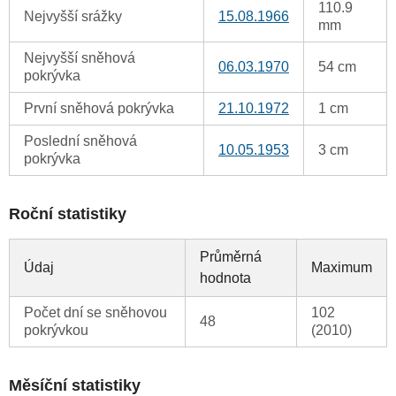
110.9
Nejvyšší srážky
15.08.1966
mm
Nejvyšší sněhová
06.03.1970
54 cm
pokrývka
První sněhová pokrývka
21.10.1972
1 cm
Poslední sněhová
10.05.1953
3 cm
pokrývka
Roční statistiky
Průměrná
Údaj
Maximum
hodnota
Počet dní se sněhovou
102
48
pokrývkou
(2010)
Měsíční statistiky