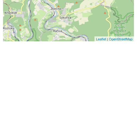
Leaflet
|
OpenStreetMap