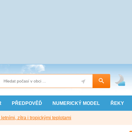
R
PŘEDPOVĚĎ
NUMERICKÝ
MODEL
ŘEKY
etními, zítra i tropickými teplotami