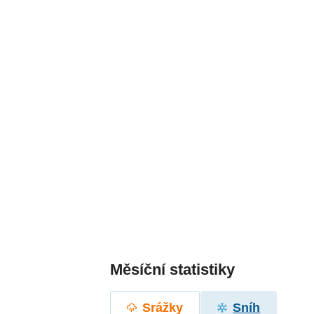
Měsíční statistiky
Srážky
Sníh