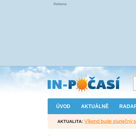
Přejít
na
hlavní
obsah
ÚVOD
AKTUÁLNĚ
RADA
Víkend bude slunečný s l
AKTUALITA: