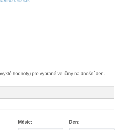
růběhu měsíce.
yklé hodnoty) pro vybrané veličiny na dnešní den.
Měsíc:
Den: