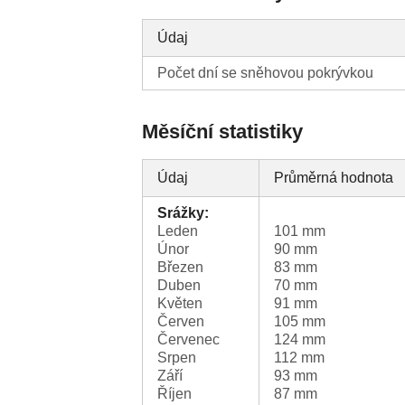
Údaj
Počet dní se sněhovou pokrývkou
Měsíční statistiky
Údaj
Průměrná hodnota
Srážky:
Leden
101 mm
Únor
90 mm
Březen
83 mm
Duben
70 mm
Květen
91 mm
Červen
105 mm
Červenec
124 mm
Srpen
112 mm
Září
93 mm
Říjen
87 mm