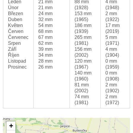
Leden
21 mm
88 mm
4 mm
Únor
21 mm
(1928)
(1948)
Březen
24 mm
153 mm
2 mm
Duben
32 mm
(1965)
(1922)
Květen
54 mm
186 mm
17 mm
Červen
68 mm
(1939)
(2019)
Červenec
67 mm
265 mm
5 mm
Srpen
62 mm
(1981)
(1971)
Září
39 mm
156 mm
4 mm
Říjen
34 mm
(2002)
(1904)
Listopad
28 mm
120 mm
0 mm
Prosinec
26 mm
(1967)
(1959)
140 mm
0 mm
(1960)
(1908)
81 mm
2 mm
(2002)
(1902)
74 mm
2 mm
(1981)
(1972)
+