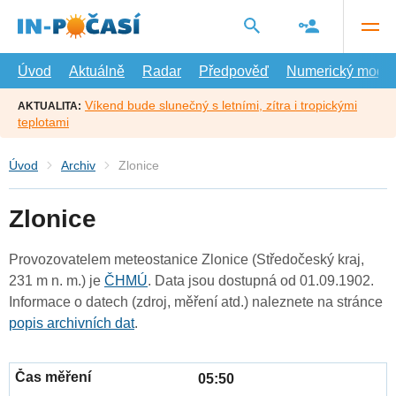
Přejít
na
hlavní
obsah
Úvod
Aktuálně
Radar
Předpověď
Numerický model
Víkend bude slunečný s letními, zítra i tropickými
AKTUALITA:
teplotami
Úvod
Archiv
Zlonice
Zlonice
Provozovatelem meteostanice Zlonice (Středočeský kraj,
231 m n. m.) je
ČHMÚ
. Data jsou dostupná od 01.09.1902.
Informace o datech (zdroj, měření atd.) naleznete na stránce
popis archivních dat
.
05:50