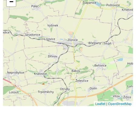
−
Leaflet
|
OpenStreetMap