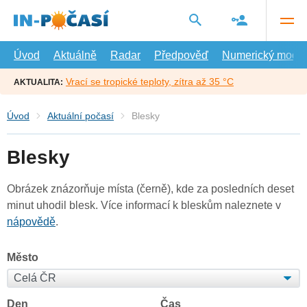
Přejít
na
hlavní
obsah
Úvod
Aktuálně
Radar
Předpověď
Numerický model
Vrací se tropické teploty, zítra až 35 °C
AKTUALITA:
Úvod
Aktuální počasí
Blesky
Blesky
Obrázek znázorňuje místa (černě), kde za posledních deset
minut uhodil blesk. Více informací k bleskům naleznete v
nápovědě
.
Město
Den
Čas