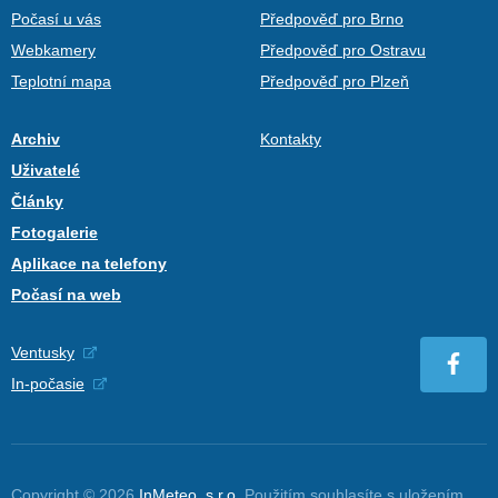
Počasí u vás
Předpověď pro Brno
Webkamery
Předpověď pro Ostravu
Teplotní mapa
Předpověď pro Plzeň
Archiv
Kontakty
Uživatelé
Články
Fotogalerie
Aplikace na telefony
Počasí na web
Ventusky
In-počasie
Copyright © 2026
InMeteo, s.r.o.
Použitím souhlasíte s uložením