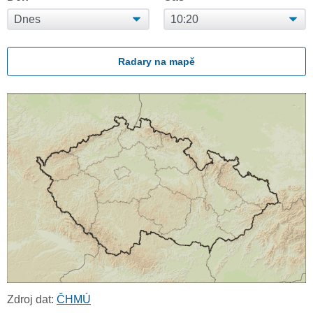
Radary na mapě
Zdroj dat:
ČHMÚ