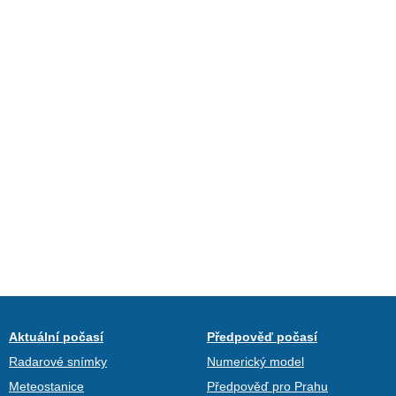
Aktuální počasí
Předpověď počasí
Radarové snímky
Numerický model
Meteostanice
Předpověď pro Prahu