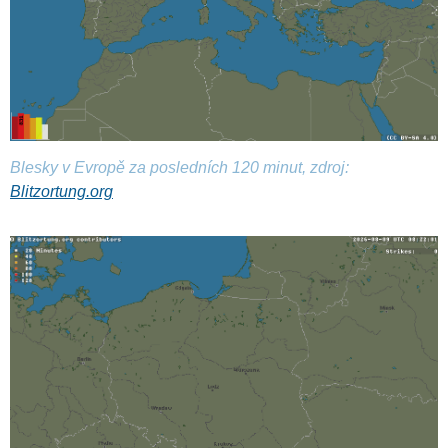
Blesky v Evropě za posledních 120 minut, zdroj:
Blitzortung.org