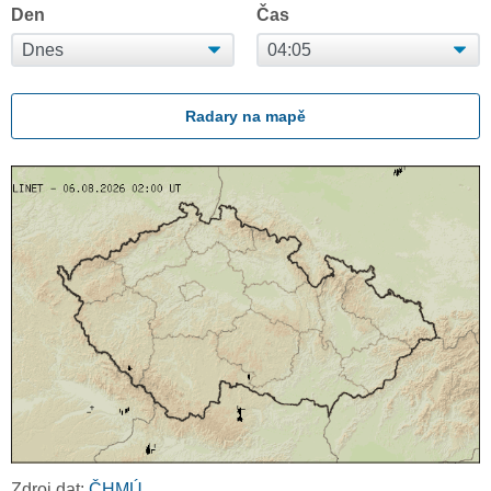
Den
Čas
Radary na mapě
Zdroj dat:
ČHMÚ