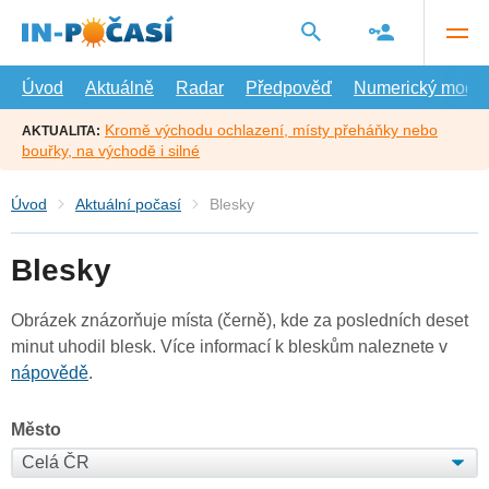
Přejít
na
hlavní
obsah
Úvod
Aktuálně
Radar
Předpověď
Numerický model
Kromě východu ochlazení, místy přeháňky nebo
AKTUALITA:
bouřky, na východě i silné
Úvod
Aktuální počasí
Blesky
Blesky
Obrázek znázorňuje místa (černě), kde za posledních deset
minut uhodil blesk. Více informací k bleskům naleznete v
nápovědě
.
Město