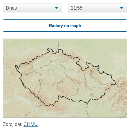
Radary na mapě
Zdroj dat:
ČHMÚ