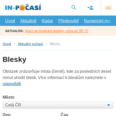
Přejít
na
hlavní
obsah
Úvod
Aktuálně
Radar
Předpověď
Numerický model
Vrací se tropické teploty, zítra až 35 °C
AKTUALITA:
Úvod
Aktuální počasí
Blesky
Blesky
Obrázek znázorňuje místa (černě), kde za posledních deset
minut uhodil blesk. Více informací k bleskům naleznete v
nápovědě
.
Město
Den
Čas