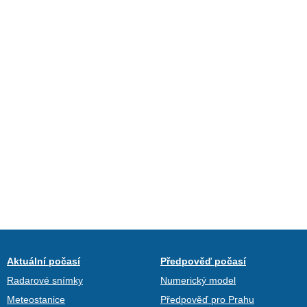
Aktuální počasí
Předpověď počasí
Radarové snímky
Numerický model
Meteostanice
Předpověď pro Prahu