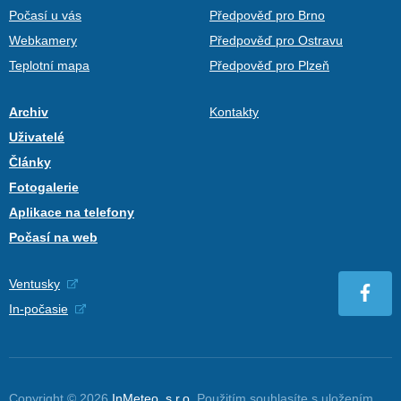
Počasí u vás
Předpověď pro Brno
Webkamery
Předpověď pro Ostravu
Teplotní mapa
Předpověď pro Plzeň
Archiv
Kontakty
Uživatelé
Články
Fotogalerie
Aplikace na telefony
Počasí na web
Ventusky
In-počasie
Copyright © 2026
InMeteo, s.r.o.
Použitím souhlasíte s uložením