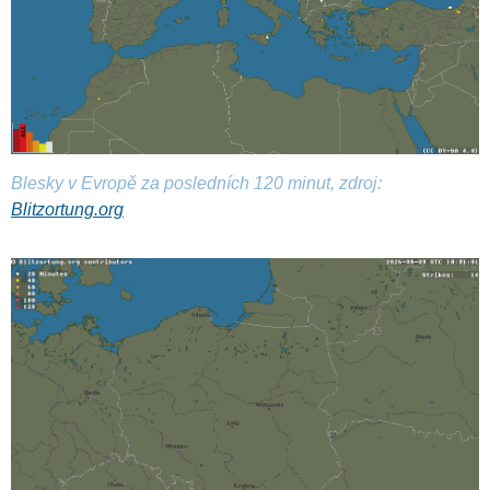
Blesky v Evropě za posledních 120 minut, zdroj:
Blitzortung.org