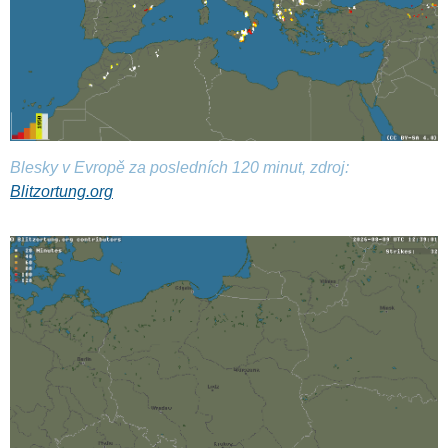
Blesky v Evropě za posledních 120 minut, zdroj:
Blitzortung.org