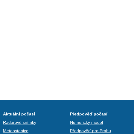
Aktuální počasí
Předpověď počasí
Radarové snímky
Numerický model
Meteostanice
Předpověď pro Prahu