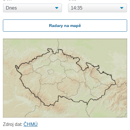
Radary na mapě
Zdroj dat:
ČHMÚ