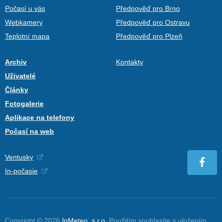
Počasí u vás
Předpověď pro Brno
Webkamery
Předpověď pro Ostravu
Teplotní mapa
Předpověď pro Plzeň
Archiv
Kontakty
Uživatelé
Články
Fotogalerie
Aplikace na telefony
Počasí na web
Ventusky
In-počasie
Copyright © 2026
InMeteo, s.r.o.
Použitím souhlasíte s uložením