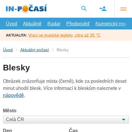
Přejít
na
hlavní
obsah
Úvod
Aktuálně
Radar
Předpověď
Numerický model
Vrací se tropické teploty, zítra až 35 °C
AKTUALITA:
Úvod
Aktuální počasí
Blesky
Blesky
Obrázek znázorňuje místa (černě), kde za posledních deset
minut uhodil blesk. Více informací k bleskům naleznete v
nápovědě
.
Město
Den
Čas