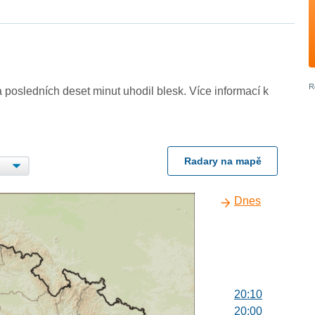
 posledních deset minut uhodil blesk. Více informací k
Radary na mapě
Dnes
20:10
20:00