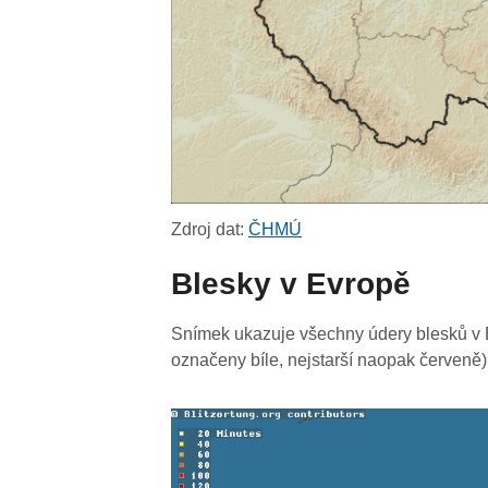
Zdroj dat:
ČHMÚ
Blesky v Evropě
Snímek ukazuje všechny údery blesků v E
označeny bíle, nejstarší naopak červeně)