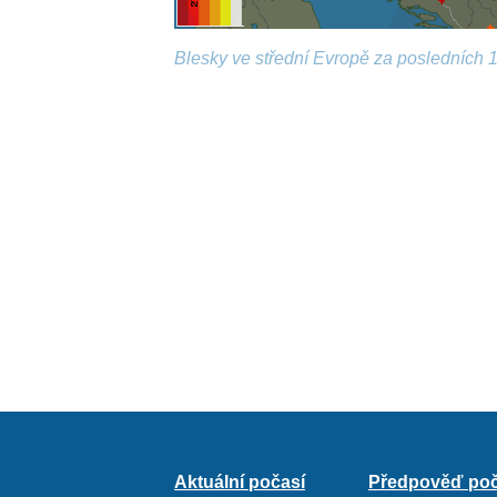
Blesky ve střední Evropě za posledních 1
Aktuální počasí
Předpověď poč