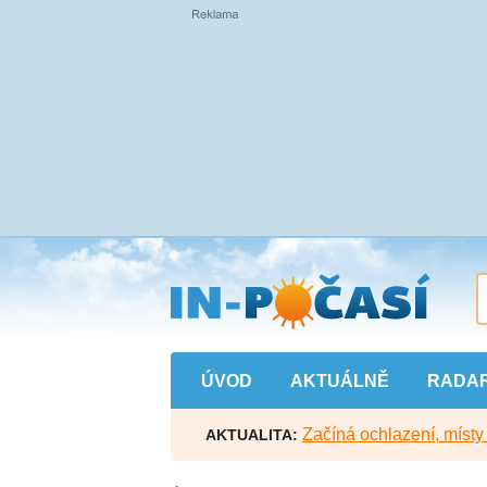
Přejít
na
hlavní
obsah
ÚVOD
AKTUÁLNĚ
RADA
Začíná ochlazení, míst
AKTUALITA: