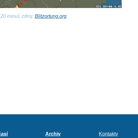
20 minut, zdroj:
Blitzortung.org
así
Archiv
Kontakty