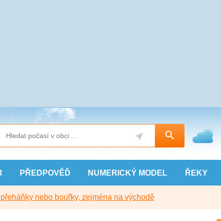
R
PŘEDPOVĚĎ
NUMERICKÝ
MODEL
ŘEKY
y přeháňky nebo bouřky, zejména na východě