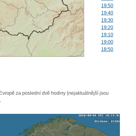
19:50
19:40
19:30
19:20
19:10
19:00
18:50
18:40
18:30
18:20
18:10
18:00
17:50
vropě za poslední dvě hodiny (nejaktuálnější jsou
17:40
.
17:30
17:20
17:10
17:00