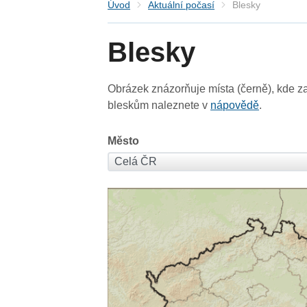
Úvod
Aktuální počasí
Blesky
Blesky
Obrázek znázorňuje místa (černě), kde za
bleskům naleznete v
nápovědě
.
Město