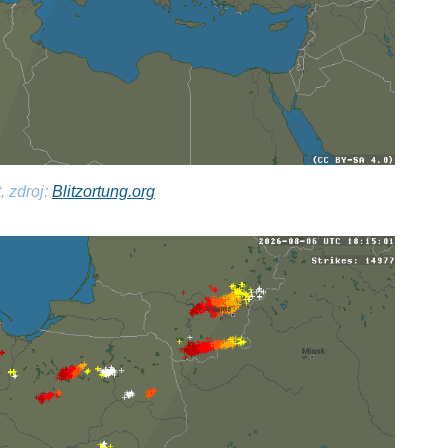
, zdroj:
Blitzortung.org