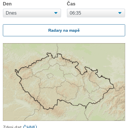
Den
Čas
Radary na mapě
Zdroj dat:
ČHMÚ