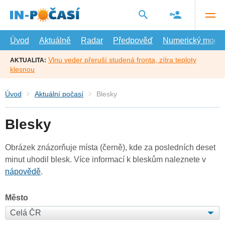
Přejít
na
hlavní
obsah
Úvod
Aktuálně
Radar
Předpověď
Numerický model
Vlnu veder přeruší studená fronta, zítra teploty
AKTUALITA:
klesnou
Úvod
Aktuální počasí
Blesky
Blesky
Obrázek znázorňuje místa (černě), kde za posledních deset
minut uhodil blesk. Více informací k bleskům naleznete v
nápovědě
.
Město