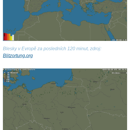
Blesky v Evropě za posledních 120 minut, zdroj:
Blitzortung.org