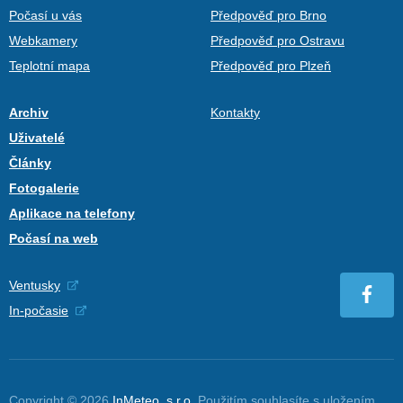
Počasí u vás
Předpověď pro Brno
Webkamery
Předpověď pro Ostravu
Teplotní mapa
Předpověď pro Plzeň
Archiv
Kontakty
Uživatelé
Články
Fotogalerie
Aplikace na telefony
Počasí na web
Ventusky
In-počasie
Copyright © 2026
InMeteo, s.r.o.
Použitím souhlasíte s uložením