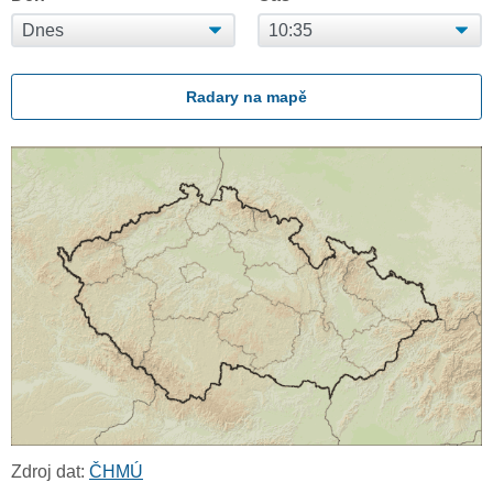
Radary na mapě
Zdroj dat:
ČHMÚ