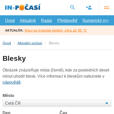
Přejít
na
hlavní
obsah
Úvod
Aktuálně
Radar
Předpověď
Numerický model
Vrací se tropické teploty, zítra až 35 °C
AKTUALITA:
Úvod
Aktuální počasí
Blesky
Blesky
Obrázek znázorňuje místa (černě), kde za posledních deset
minut uhodil blesk. Více informací k bleskům naleznete v
nápovědě
.
Město
Den
Čas