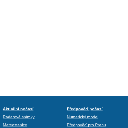
Aktuální počasí
Předpověď počasí
Radarové snímky
Numerický model
Meteostanice
Předpověď pro Prahu