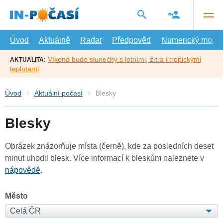
Přejít
na
hlavní
obsah
Úvod
Aktuálně
Radar
Předpověď
Numerický model
Víkend bude slunečný s letními, zítra i tropickými
AKTUALITA:
teplotami
Úvod
Aktuální počasí
Blesky
Blesky
Obrázek znázorňuje místa (černě), kde za posledních deset
minut uhodil blesk. Více informací k bleskům naleznete v
nápovědě
.
Město