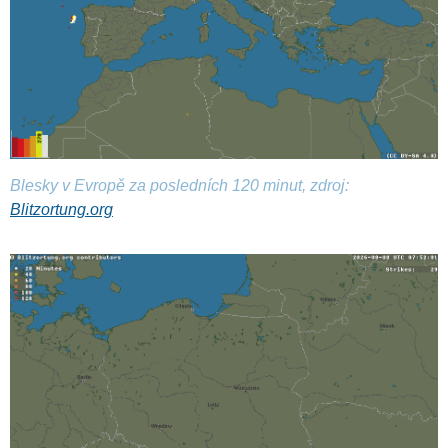
Blesky v Evropě za posledních 120 minut, zdroj:
Blitzortung.org