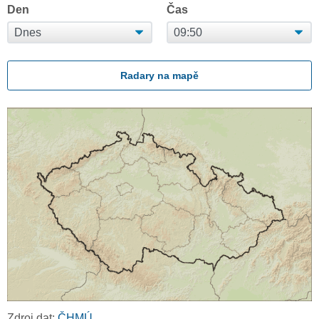
Den
Čas
Radary na mapě
Zdroj dat:
ČHMÚ