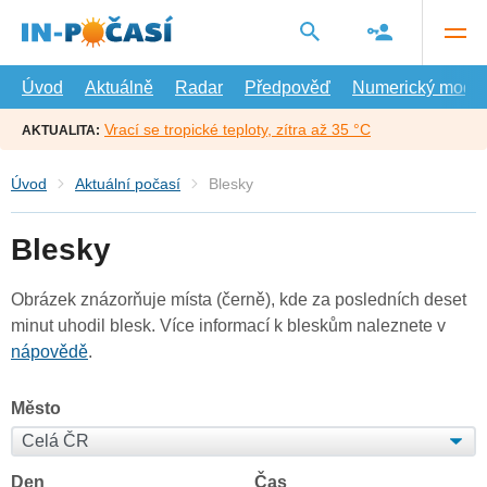
Přejít
na
hlavní
obsah
Úvod
Aktuálně
Radar
Předpověď
Numerický model
Vrací se tropické teploty, zítra až 35 °C
AKTUALITA:
Úvod
Aktuální počasí
Blesky
Blesky
Obrázek znázorňuje místa (černě), kde za posledních deset
minut uhodil blesk. Více informací k bleskům naleznete v
nápovědě
.
Město
Den
Čas