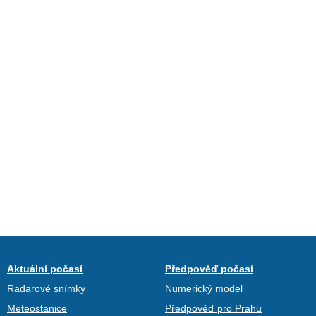
Aktuální počasí
Předpověď počasí
Radarové snímky
Numerický model
Meteostanice
Předpověď pro Prahu