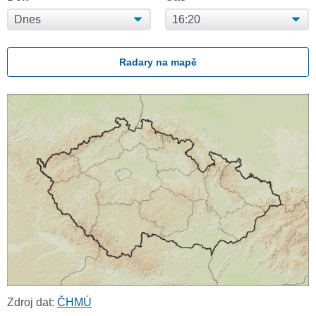
Radary na mapě
Zdroj dat:
ČHMÚ