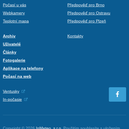
Počasí u vás
Předpověď pro Brno
Webkamery
Předpověď pro Ostravu
Teplotní mapa
Předpověď pro Plzeň
Archiv
Kontakty
Uživatelé
Články
Fotogalerie
Aplikace na telefony
Počasí na web
Ventusky
In-počasie
Copyright © 2026
InMeteo, s.r.o.
Použitím souhlasíte s uložením