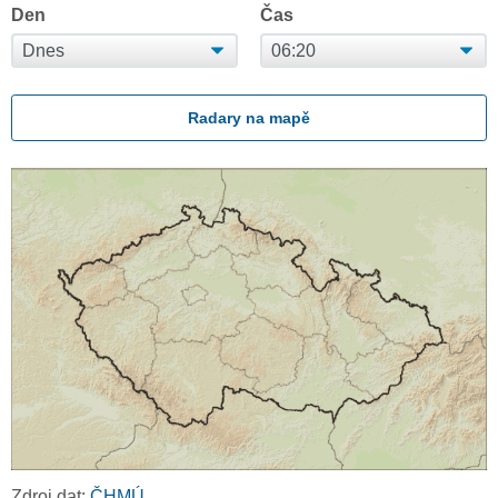
Den
Čas
Radary na mapě
Zdroj dat:
ČHMÚ