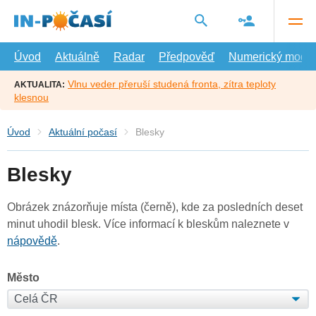
Přejít
na
hlavní
obsah
Úvod
Aktuálně
Radar
Předpověď
Numerický model
Vlnu veder přeruší studená fronta, zítra teploty
AKTUALITA:
klesnou
Úvod
Aktuální počasí
Blesky
Blesky
Obrázek znázorňuje místa (černě), kde za posledních deset
minut uhodil blesk. Více informací k bleskům naleznete v
nápovědě
.
Město