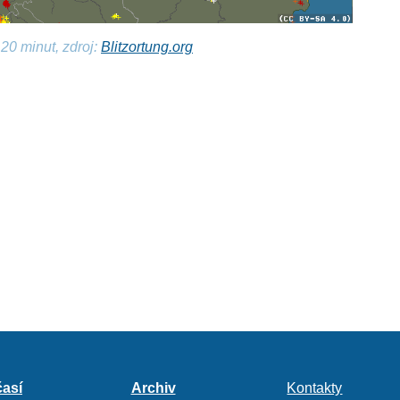
20 minut, zdroj:
Blitzortung.org
así
Archiv
Kontakty