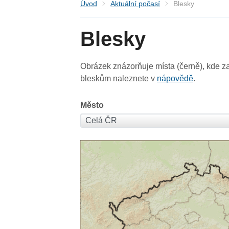
Úvod
Aktuální počasí
Blesky
Blesky
Obrázek znázorňuje místa (černě), kde za
bleskům naleznete v
nápovědě
.
Město