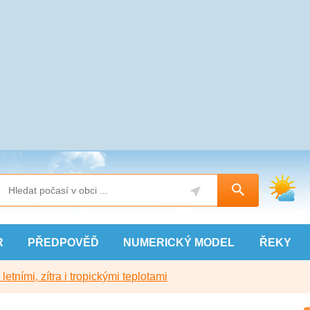
R
PŘEDPOVĚĎ
NUMERICKÝ
MODEL
ŘEKY
etními, zítra i tropickými teplotami