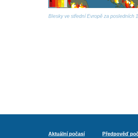
Blesky ve střední Evropě za posledních 1
Aktuální počasí
Předpověď poč