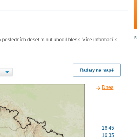
 posledních deset minut uhodil blesk. Více informací k
Radary na mapě
Dnes
16:45
16:35