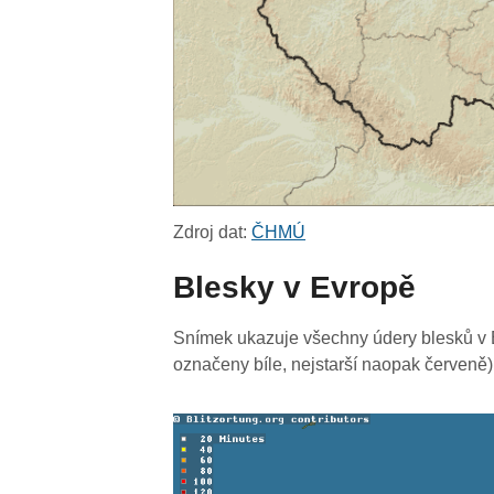
Zdroj dat:
ČHMÚ
Blesky v Evropě
Snímek ukazuje všechny údery blesků v E
označeny bíle, nejstarší naopak červeně)