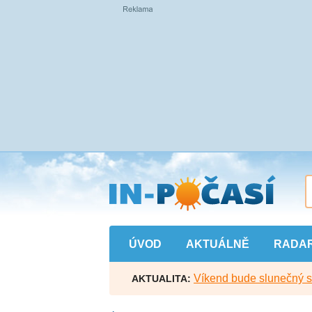
Přejít
na
hlavní
obsah
ÚVOD
AKTUÁLNĚ
RADA
Víkend bude slunečný s l
AKTUALITA: