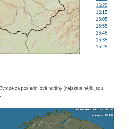
16:25
16:15
16:05
15:55
15:45
15:35
15:25
15:15
15:05
14:55
14:45
14:35
14:25
vropě za poslední dvě hodiny (nejaktuálnější jsou
14:15
.
14:05
13:55
13:45
13:35