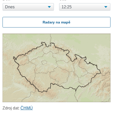
Radary na mapě
Zdroj dat:
ČHMÚ