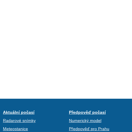
Aktuální počasí
Předpověď počasí
Radarové snímky
Numerický model
Meteostanice
Předpověď pro Prahu