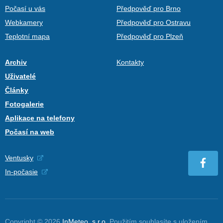
Počasí u vás
Předpověď pro Brno
Webkamery
Předpověď pro Ostravu
Teplotní mapa
Předpověď pro Plzeň
Archiv
Kontakty
Uživatelé
Články
Fotogalerie
Aplikace na telefony
Počasí na web
Ventusky
In-počasie
Copyright © 2026
InMeteo, s.r.o.
Použitím souhlasíte s uložením