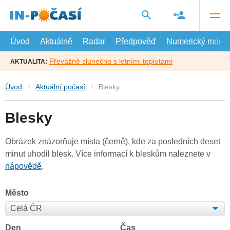
Přejít
na
hlavní
obsah
Úvod
Aktuálně
Radar
Předpověď
Numerický model
Převážně slunečno s letními teplotami
AKTUALITA:
Úvod
Aktuální počasí
Blesky
Blesky
Obrázek znázorňuje místa (černě), kde za posledních deset
minut uhodil blesk. Více informací k bleskům naleznete v
nápovědě
.
Město
Den
Čas