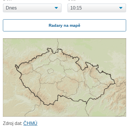
Radary na mapě
Zdroj dat:
ČHMÚ