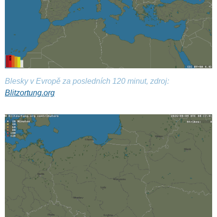
Blesky v Evropě za posledních 120 minut, zdroj:
Blitzortung.org