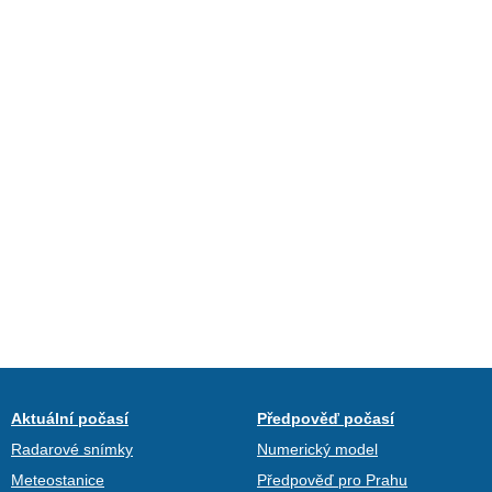
Aktuální počasí
Předpověď počasí
Radarové snímky
Numerický model
Meteostanice
Předpověď pro Prahu