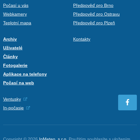
Počasí u vás
Předpověď pro Brno
Webkamery
Předpověď pro Ostravu
Teplotní mapa
Předpověď pro Plzeň
Archiv
Kontakty
Uživatelé
Články
Fotogalerie
Aplikace na telefony
Počasí na web
Ventusky
In-počasie
Copyright © 2026
InMeteo, s.r.o.
Použitím souhlasíte s uložením