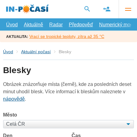
Přejít
na
hlavní
obsah
Úvod
Aktuálně
Radar
Předpověď
Numerický model
Vrací se tropické teploty, zítra až 35 °C
AKTUALITA:
Úvod
Aktuální počasí
Blesky
Blesky
Obrázek znázorňuje místa (černě), kde za posledních deset
minut uhodil blesk. Více informací k bleskům naleznete v
nápovědě
.
Město
Den
Čas