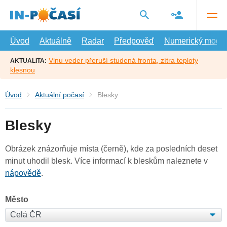
Přejít
na
hlavní
obsah
Úvod
Aktuálně
Radar
Předpověď
Numerický model
Vlnu veder přeruší studená fronta, zítra teploty
AKTUALITA:
klesnou
Úvod
Aktuální počasí
Blesky
Blesky
Obrázek znázorňuje místa (černě), kde za posledních deset
minut uhodil blesk. Více informací k bleskům naleznete v
nápovědě
.
Město