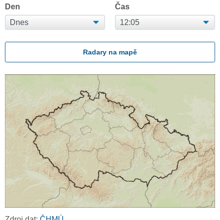
Den
Čas
Radary na mapě
Zdroj dat:
ČHMÚ