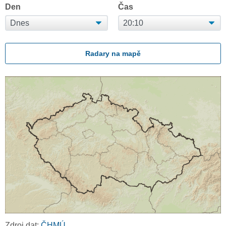
Den
Čas
Radary na mapě
Zdroj dat:
ČHMÚ