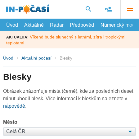
Přejít
na
hlavní
obsah
Úvod
Aktuálně
Radar
Předpověď
Numerický model
Víkend bude slunečný s letními, zítra i tropickými
AKTUALITA:
teplotami
Úvod
Aktuální počasí
Blesky
Blesky
Obrázek znázorňuje místa (černě), kde za posledních deset
minut uhodil blesk. Více informací k bleskům naleznete v
nápovědě
.
Město