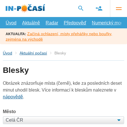
Přejít
na
hlavní
obsah
Úvod
Aktuálně
Radar
Předpověď
Numerický model
Začíná ochlazení, místy přeháňky nebo bouřky,
AKTUALITA:
zejména na východě
Úvod
Aktuální počasí
Blesky
Blesky
Obrázek znázorňuje místa (černě), kde za posledních deset
minut uhodil blesk. Více informací k bleskům naleznete v
nápovědě
.
Město