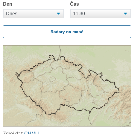
Den
Čas
Radary na mapě
Zdroj dat:
ČHMÚ