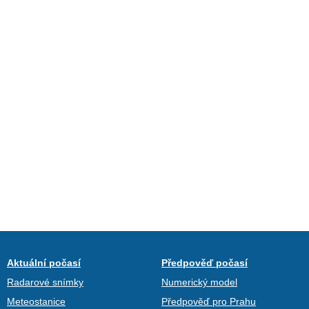
Aktuální počasí
Předpověď počasí
Radarové snímky
Numerický model
Meteostanice
Předpověď pro Prahu