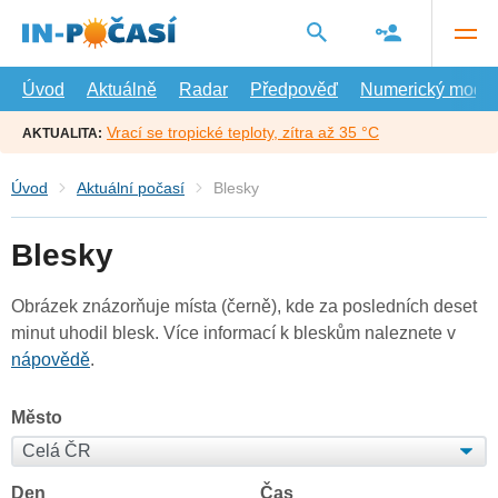
Přejít
na
hlavní
obsah
Úvod
Aktuálně
Radar
Předpověď
Numerický model
Vrací se tropické teploty, zítra až 35 °C
AKTUALITA:
Úvod
Aktuální počasí
Blesky
Blesky
Obrázek znázorňuje místa (černě), kde za posledních deset
minut uhodil blesk. Více informací k bleskům naleznete v
nápovědě
.
Město
Den
Čas