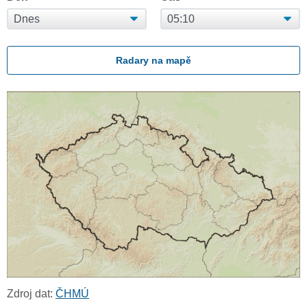
Radary na mapě
Zdroj dat:
ČHMÚ