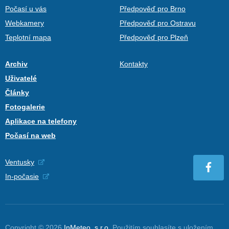
Počasí u vás
Předpověď pro Brno
Webkamery
Předpověď pro Ostravu
Teplotní mapa
Předpověď pro Plzeň
Archiv
Kontakty
Uživatelé
Články
Fotogalerie
Aplikace na telefony
Počasí na web
Ventusky
In-počasie
Copyright © 2026
InMeteo, s.r.o.
Použitím souhlasíte s uložením