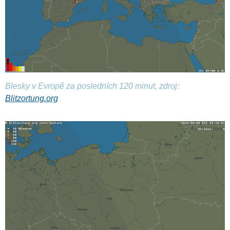
Blesky v Evropě za posledních 120 minut, zdroj:
Blitzortung.org