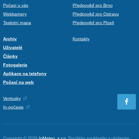
Počasí u vás
Předpověď pro Brno
Webkamery
Předpověď pro Ostravu
Teplotní mapa
Předpověď pro Plzeň
Archiv
Kontakty
Uživatelé
Články
Fotogalerie
Aplikace na telefony
Počasí na web
Ventusky
In-počasie
Copyright © 2026
InMeteo, s.r.o.
Použitím souhlasíte s uložením