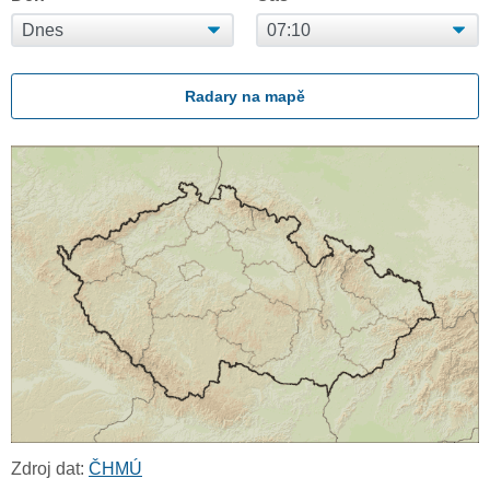
Radary na mapě
Zdroj dat:
ČHMÚ