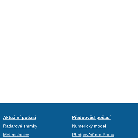
Aktuální počasí
Předpověď počasí
Radarové snímky
Numerický model
Meteostanice
Předpověď pro Prahu