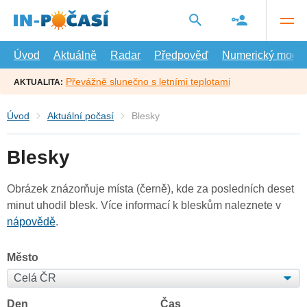
Přejít
na
hlavní
obsah
Úvod
Aktuálně
Radar
Předpověď
Numerický model
Převážně slunečno s letními teplotami
AKTUALITA:
Úvod
Aktuální počasí
Blesky
Blesky
Obrázek znázorňuje místa (černě), kde za posledních deset
minut uhodil blesk. Více informací k bleskům naleznete v
nápovědě
.
Město
Den
Čas