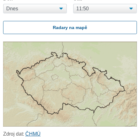
Radary na mapě
Zdroj dat:
ČHMÚ