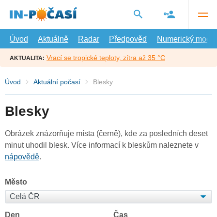
Přejít
na
hlavní
obsah
Úvod
Aktuálně
Radar
Předpověď
Numerický model
Vrací se tropické teploty, zítra až 35 °C
AKTUALITA:
Úvod
Aktuální počasí
Blesky
Blesky
Obrázek znázorňuje místa (černě), kde za posledních deset
minut uhodil blesk. Více informací k bleskům naleznete v
nápovědě
.
Město
Den
Čas