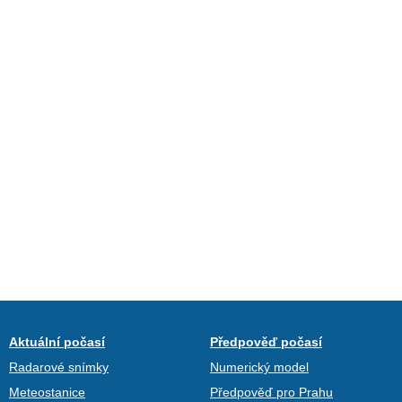
Aktuální počasí
Předpověď počasí
Radarové snímky
Numerický model
Meteostanice
Předpověď pro Prahu