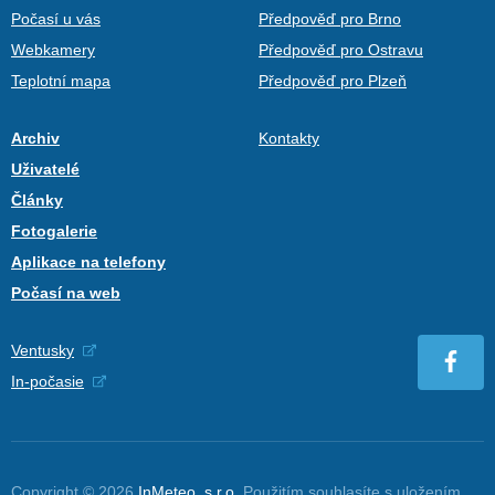
Počasí u vás
Předpověď pro Brno
Webkamery
Předpověď pro Ostravu
Teplotní mapa
Předpověď pro Plzeň
Archiv
Kontakty
Uživatelé
Články
Fotogalerie
Aplikace na telefony
Počasí na web
Ventusky
In-počasie
Copyright © 2026
InMeteo, s.r.o.
Použitím souhlasíte s uložením