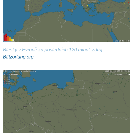
Blesky v Evropě za posledních 120 minut, zdroj:
Blitzortung.org