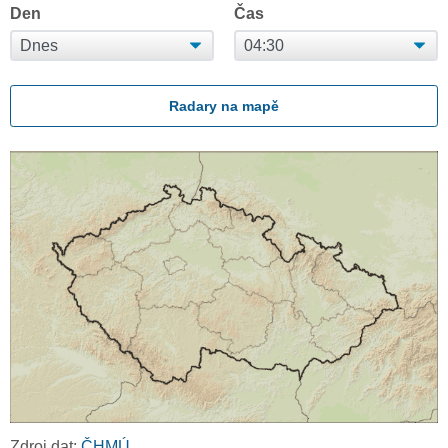
Den
Čas
Radary na mapě
Zdroj dat:
ČHMÚ