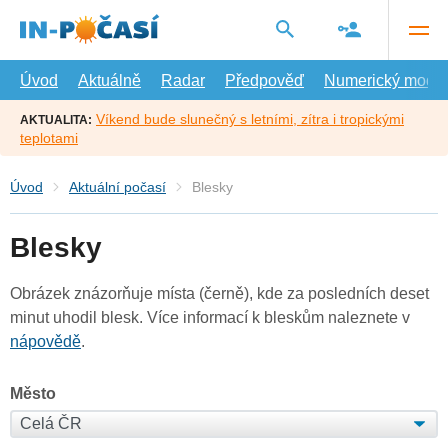
Přejít
na
hlavní
obsah
Úvod
Aktuálně
Radar
Předpověď
Numerický model
Víkend bude slunečný s letními, zítra i tropickými
AKTUALITA:
teplotami
Úvod
Aktuální počasí
Blesky
Blesky
Obrázek znázorňuje místa (černě), kde za posledních deset
minut uhodil blesk. Více informací k bleskům naleznete v
nápovědě
.
Město