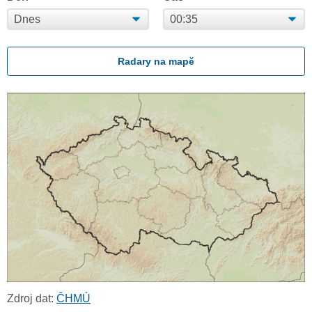
Radary na mapě
Zdroj dat:
ČHMÚ