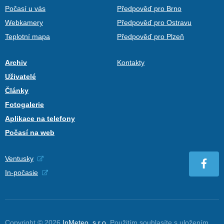
Počasí u vás
Předpověď pro Brno
Webkamery
Předpověď pro Ostravu
Teplotní mapa
Předpověď pro Plzeň
Archiv
Kontakty
Uživatelé
Články
Fotogalerie
Aplikace na telefony
Počasí na web
Ventusky
In-počasie
Copyright © 2026
InMeteo, s.r.o.
Použitím souhlasíte s uložením