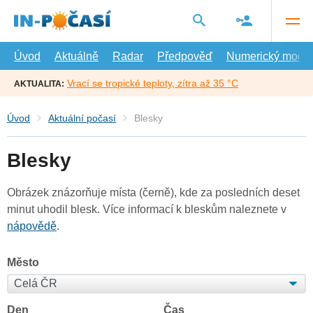
Přejít
na
hlavní
obsah
Úvod
Aktuálně
Radar
Předpověď
Numerický model
Vrací se tropické teploty, zítra až 35 °C
AKTUALITA:
Úvod
Aktuální počasí
Blesky
Blesky
Obrázek znázorňuje místa (černě), kde za posledních deset
minut uhodil blesk. Více informací k bleskům naleznete v
nápovědě
.
Město
Den
Čas