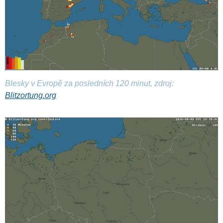
Blesky v Evropě za posledních 120 minut, zdroj:
Blitzortung.org