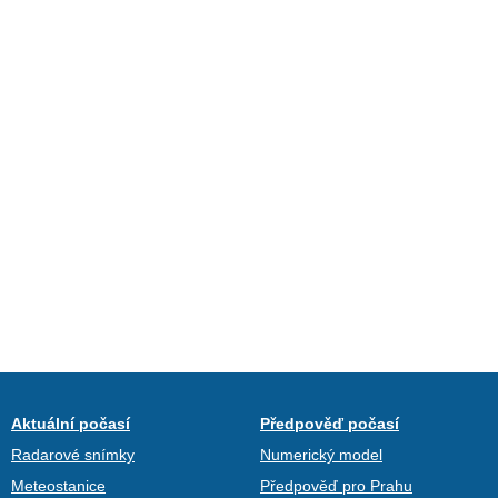
Aktuální počasí
Předpověď počasí
Radarové snímky
Numerický model
Meteostanice
Předpověď pro Prahu