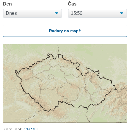
Den
Čas
Radary na mapě
Zdroj dat:
ČHMÚ