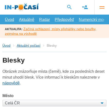
Přejít
na
hlavní
obsah
Úvod
Aktuálně
Radar
Předpověď
Numerický model
Začíná ochlazení, místy přeháňky nebo bouřky,
AKTUALITA:
zejména na východě
Úvod
Aktuální počasí
Blesky
Blesky
Obrázek znázorňuje místa (černě), kde za posledních deset
minut uhodil blesk. Více informací k bleskům naleznete v
nápovědě
.
Město