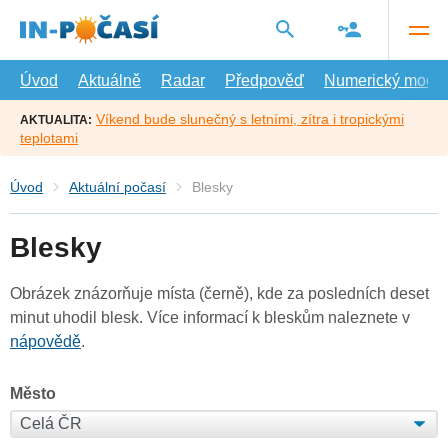
Přejít
na
hlavní
obsah
Úvod
Aktuálně
Radar
Předpověď
Numerický model
Víkend bude slunečný s letními, zítra i tropickými
AKTUALITA:
teplotami
Úvod
Aktuální počasí
Blesky
Blesky
Obrázek znázorňuje místa (černě), kde za posledních deset
minut uhodil blesk. Více informací k bleskům naleznete v
nápovědě
.
Město