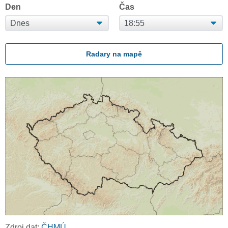
Den
Čas
Radary na mapě
Zdroj dat:
ČHMÚ