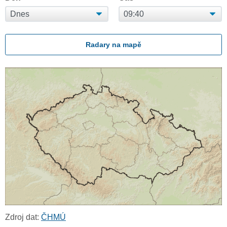
Radary na mapě
Zdroj dat:
ČHMÚ