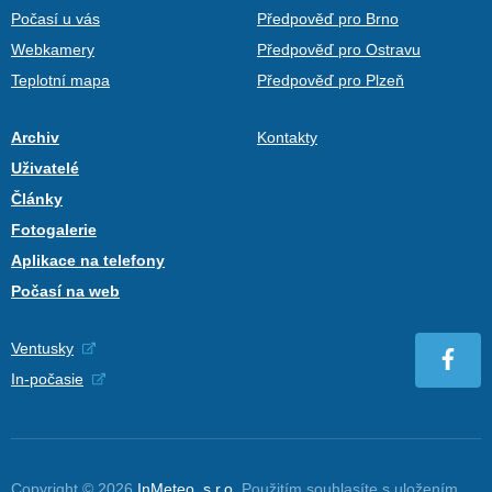
Počasí u vás
Předpověď pro Brno
Webkamery
Předpověď pro Ostravu
Teplotní mapa
Předpověď pro Plzeň
Archiv
Kontakty
Uživatelé
Články
Fotogalerie
Aplikace na telefony
Počasí na web
Ventusky
In-počasie
Copyright © 2026
InMeteo, s.r.o.
Použitím souhlasíte s uložením