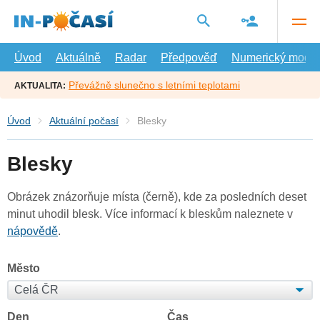
Přejít
na
hlavní
obsah
Úvod
Aktuálně
Radar
Předpověď
Numerický model
Převážně slunečno s letními teplotami
AKTUALITA:
Úvod
Aktuální počasí
Blesky
Blesky
Obrázek znázorňuje místa (černě), kde za posledních deset
minut uhodil blesk. Více informací k bleskům naleznete v
nápovědě
.
Město
Den
Čas