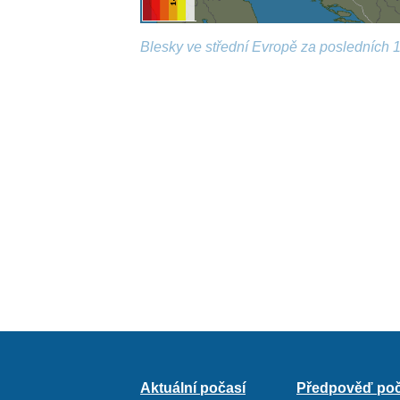
Blesky ve střední Evropě za posledních 1
Aktuální počasí
Předpověď poč