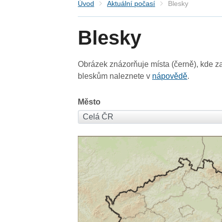
Úvod
Aktuální počasí
Blesky
Blesky
Obrázek znázorňuje místa (černě), kde za
bleskům naleznete v
nápovědě
.
Město