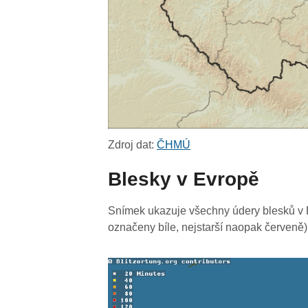
Zdroj dat:
ČHMÚ
Blesky v Evropě
Snímek ukazuje všechny údery blesků v E
označeny bíle, nejstarší naopak červeně)