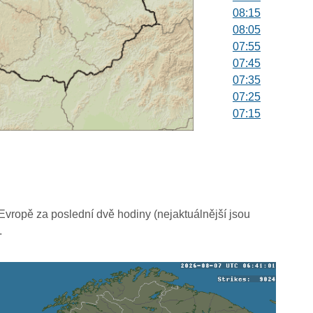
08:15
08:05
07:55
07:45
07:35
07:25
07:15
07:05
06:55
06:45
06:35
06:25
06:15
vropě za poslední dvě hodiny (nejaktuálnější jsou
06:05
.
05:55
05:45
05:35
05:25