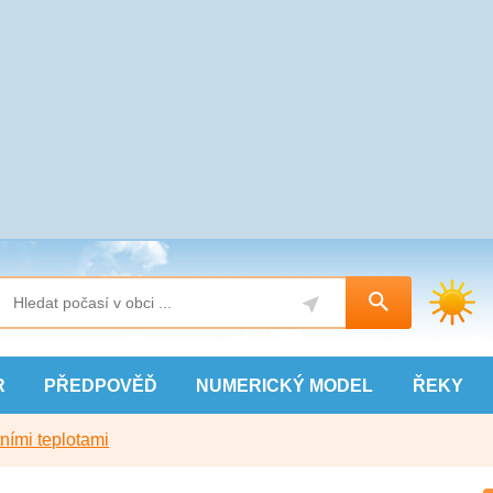
R
PŘEDPOVĚĎ
NUMERICKÝ
MODEL
ŘEKY
ními teplotami