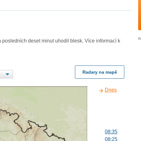
 posledních deset minut uhodil blesk. Více informací k
Radary na mapě
Dnes
08:35
08:25