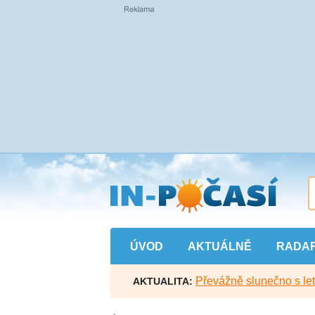
Přejít
na
hlavní
obsah
ÚVOD
AKTUÁLNĚ
RADA
Převážně slunečno s let
AKTUALITA: