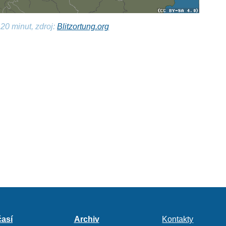
20 minut, zdroj:
Blitzortung.org
así
Archiv
Kontakty