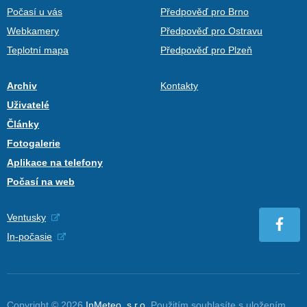
Počasí u vás
Předpověď pro Brno
Webkamery
Předpověď pro Ostravu
Teplotní mapa
Předpověď pro Plzeň
Archiv
Kontakty
Uživatelé
Články
Fotogalerie
Aplikace na telefony
Počasí na web
Ventusky
In-počasie
Copyright © 2026
InMeteo, s.r.o.
Použitím souhlasíte s uložením