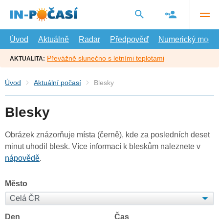
Přejít
na
hlavní
obsah
Úvod
Aktuálně
Radar
Předpověď
Numerický model
Převážně slunečno s letními teplotami
AKTUALITA:
Úvod
Aktuální počasí
Blesky
Blesky
Obrázek znázorňuje místa (černě), kde za posledních deset
minut uhodil blesk. Více informací k bleskům naleznete v
nápovědě
.
Město
Den
Čas