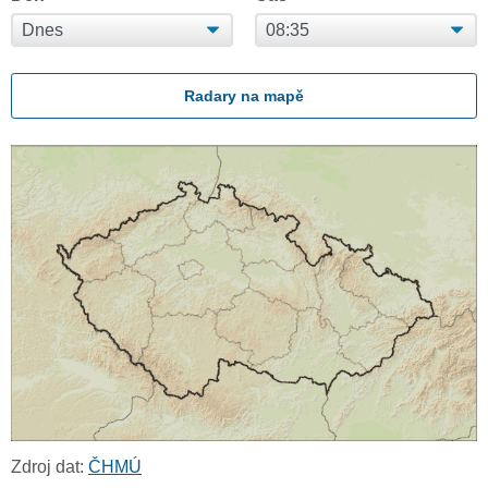
Radary na mapě
Zdroj dat:
ČHMÚ