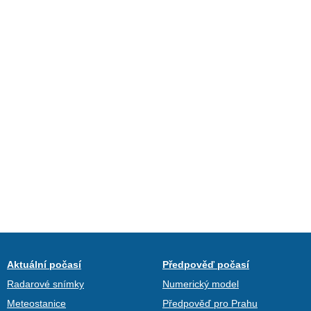
Aktuální počasí
Předpověď počasí
Radarové snímky
Numerický model
Meteostanice
Předpověď pro Prahu