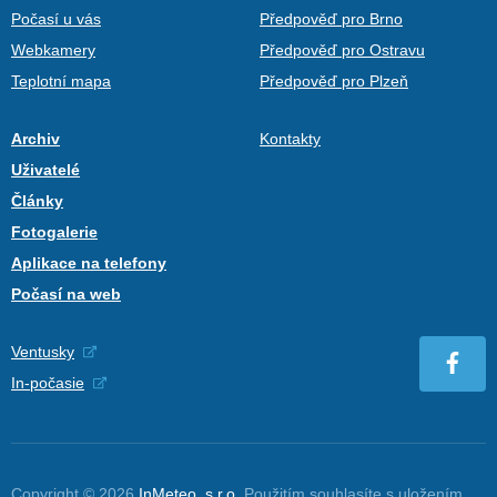
Počasí u vás
Předpověď pro Brno
Webkamery
Předpověď pro Ostravu
Teplotní mapa
Předpověď pro Plzeň
Archiv
Kontakty
Uživatelé
Články
Fotogalerie
Aplikace na telefony
Počasí na web
Ventusky
In-počasie
Copyright © 2026
InMeteo, s.r.o.
Použitím souhlasíte s uložením