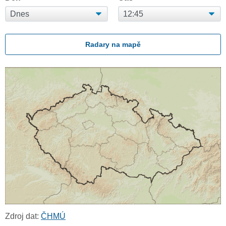
Radary na mapě
Zdroj dat:
ČHMÚ