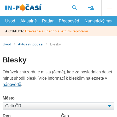
Přejít
na
hlavní
obsah
Úvod
Aktuálně
Radar
Předpověď
Numerický model
Převážně slunečno s letními teplotami
AKTUALITA:
Úvod
Aktuální počasí
Blesky
Blesky
Obrázek znázorňuje místa (černě), kde za posledních deset
minut uhodil blesk. Více informací k bleskům naleznete v
nápovědě
.
Město
Den
Čas