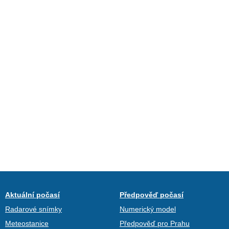
Aktuální počasí
Předpověď počasí
Radarové snímky
Numerický model
Meteostanice
Předpověď pro Prahu