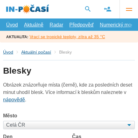
Přejít
na
hlavní
obsah
Úvod
Aktuálně
Radar
Předpověď
Numerický model
Vrací se tropické teploty, zítra až 35 °C
AKTUALITA:
Úvod
Aktuální počasí
Blesky
Blesky
Obrázek znázorňuje místa (černě), kde za posledních deset
minut uhodil blesk. Více informací k bleskům naleznete v
nápovědě
.
Město
Den
Čas