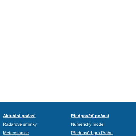
Aktuální počasí
Předpověď počasí
Radarové snímky
Numerický model
Meteostanice
Předpověď pro Prahu