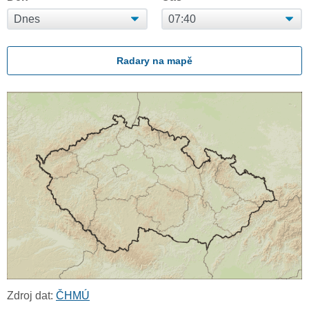
Radary na mapě
Zdroj dat:
ČHMÚ