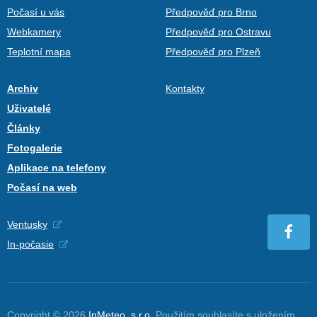
Počasí u vás
Předpověď pro Brno
Webkamery
Předpověď pro Ostravu
Teplotní mapa
Předpověď pro Plzeň
Archiv
Kontakty
Uživatelé
Články
Fotogalerie
Aplikace na telefony
Počasí na web
Ventusky
In-počasie
Copyright © 2026
InMeteo, s.r.o.
Použitím souhlasíte s uložením