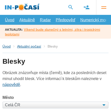
Přejít
na
hlavní
obsah
Úvod
Aktuálně
Radar
Předpověď
Numerický model
Víkend bude slunečný s letními, zítra i tropickými
AKTUALITA:
teplotami
Úvod
Aktuální počasí
Blesky
Blesky
Obrázek znázorňuje místa (černě), kde za posledních deset
minut uhodil blesk. Více informací k bleskům naleznete v
nápovědě
.
Město