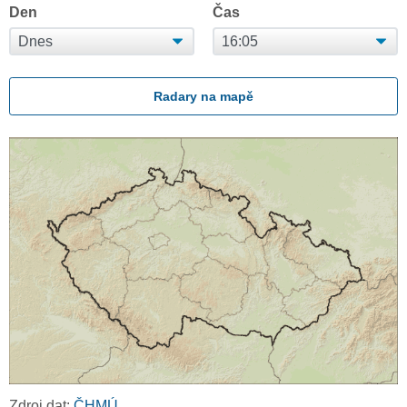
Den
Čas
Radary na mapě
Zdroj dat:
ČHMÚ