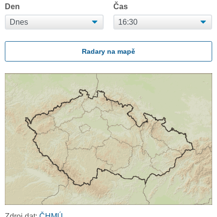
Den
Čas
Radary na mapě
Zdroj dat:
ČHMÚ