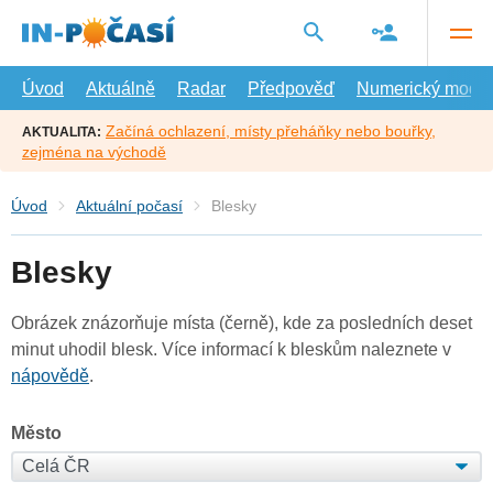
Přejít
na
hlavní
obsah
Úvod
Aktuálně
Radar
Předpověď
Numerický model
Začíná ochlazení, místy přeháňky nebo bouřky,
AKTUALITA:
zejména na východě
Úvod
Aktuální počasí
Blesky
Blesky
Obrázek znázorňuje místa (černě), kde za posledních deset
minut uhodil blesk. Více informací k bleskům naleznete v
nápovědě
.
Město