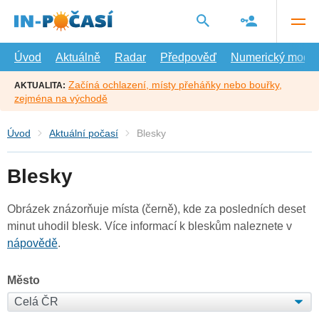
Přejít
na
hlavní
obsah
Úvod
Aktuálně
Radar
Předpověď
Numerický model
Začíná ochlazení, místy přeháňky nebo bouřky,
AKTUALITA:
zejména na východě
Úvod
Aktuální počasí
Blesky
Blesky
Obrázek znázorňuje místa (černě), kde za posledních deset
minut uhodil blesk. Více informací k bleskům naleznete v
nápovědě
.
Město