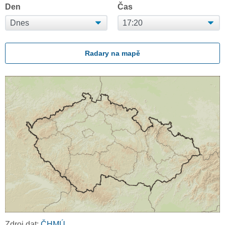
Den
Čas
Radary na mapě
Zdroj dat:
ČHMÚ