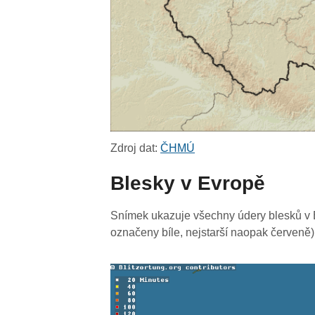
Zdroj dat:
ČHMÚ
Blesky v Evropě
Snímek ukazuje všechny údery blesků v E
označeny bíle, nejstarší naopak červeně)