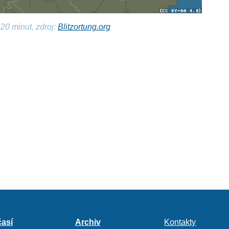
20 minut, zdroj:
Blitzortung.org
así
Archiv
Kontakty