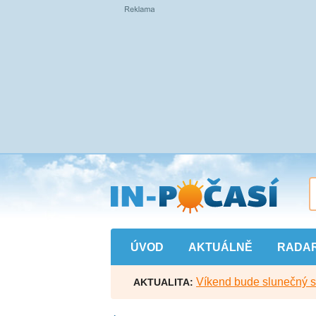
Přejít
na
hlavní
obsah
ÚVOD
AKTUÁLNĚ
RADA
Víkend bude slunečný s l
AKTUALITA: