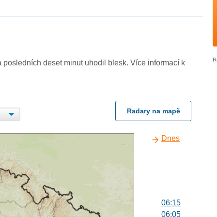
 posledních deset minut uhodil blesk. Více informací k
Radary na mapě
Dnes
06:15
06:05