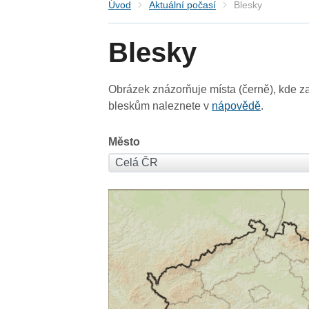
Úvod
Aktuální počasí
Blesky
Blesky
Obrázek znázorňuje místa (černě), kde za
bleskům naleznete v
nápovědě
.
Město