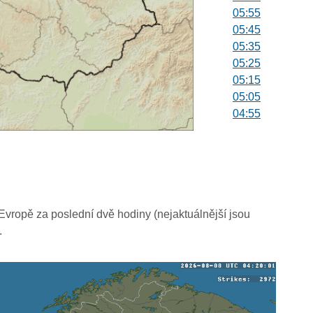
05:55
05:45
05:35
05:25
05:15
05:05
04:55
04:45
04:35
04:25
04:15
04:05
03:55
vropě za poslední dvě hodiny (nejaktuálnější jsou
03:45
.
03:35
03:25
03:15
03:05