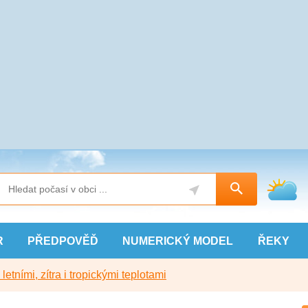
R
PŘEDPOVĚĎ
NUMERICKÝ
MODEL
ŘEKY
etními, zítra i tropickými teplotami