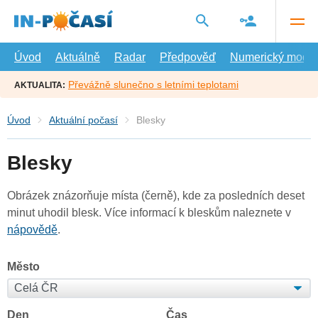
Přejít
na
hlavní
obsah
Úvod
Aktuálně
Radar
Předpověď
Numerický model
Převážně slunečno s letními teplotami
AKTUALITA:
Úvod
Aktuální počasí
Blesky
Blesky
Obrázek znázorňuje místa (černě), kde za posledních deset
minut uhodil blesk. Více informací k bleskům naleznete v
nápovědě
.
Město
Den
Čas