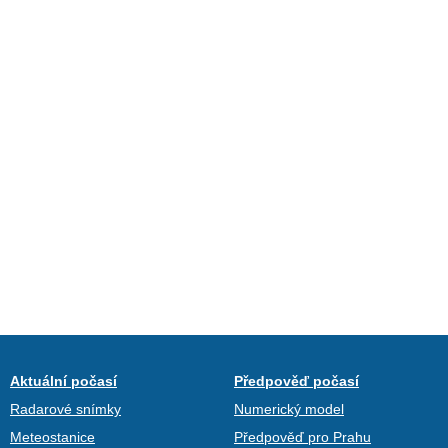
Aktuální počasí
Předpověď počasí
Radarové snímky
Numerický model
Meteostanice
Předpověď pro Prahu