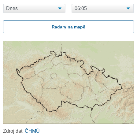
Radary na mapě
Zdroj dat:
ČHMÚ