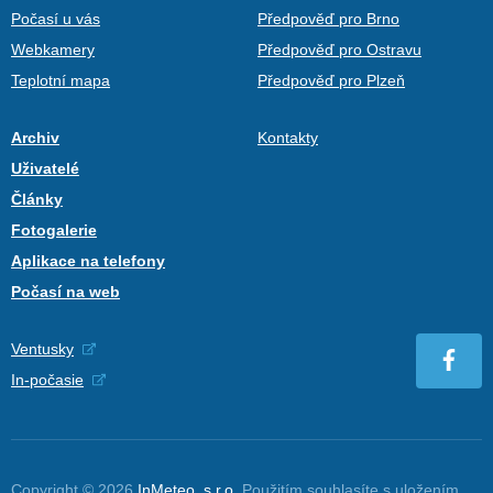
Počasí u vás
Předpověď pro Brno
Webkamery
Předpověď pro Ostravu
Teplotní mapa
Předpověď pro Plzeň
Archiv
Kontakty
Uživatelé
Články
Fotogalerie
Aplikace na telefony
Počasí na web
Ventusky
In-počasie
Copyright © 2026
InMeteo, s.r.o.
Použitím souhlasíte s uložením