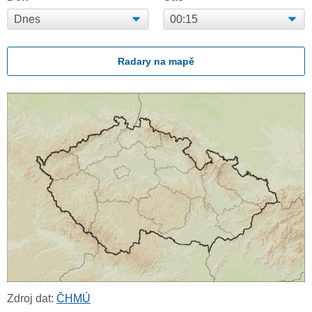
Radary na mapě
Zdroj dat:
ČHMÚ