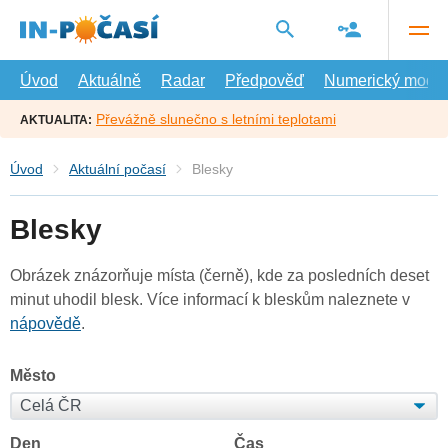
Přejít
na
hlavní
obsah
Úvod
Aktuálně
Radar
Předpověď
Numerický model
Převážně slunečno s letními teplotami
AKTUALITA:
Úvod
Aktuální počasí
Blesky
Blesky
Obrázek znázorňuje místa (černě), kde za posledních deset
minut uhodil blesk. Více informací k bleskům naleznete v
nápovědě
.
Město
Den
Čas