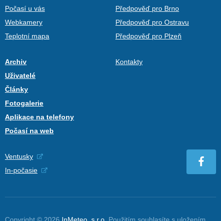
Počasí u vás
Předpověď pro Brno
Webkamery
Předpověď pro Ostravu
Teplotní mapa
Předpověď pro Plzeň
Archiv
Kontakty
Uživatelé
Články
Fotogalerie
Aplikace na telefony
Počasí na web
Ventusky
In-počasie
Copyright © 2026
InMeteo, s.r.o.
Použitím souhlasíte s uložením