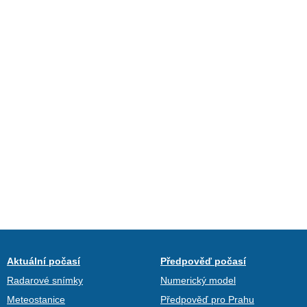
Aktuální počasí
Předpověď počasí
Radarové snímky
Numerický model
Meteostanice
Předpověď pro Prahu