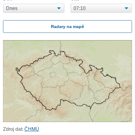
Radary na mapě
Zdroj dat:
ČHMÚ