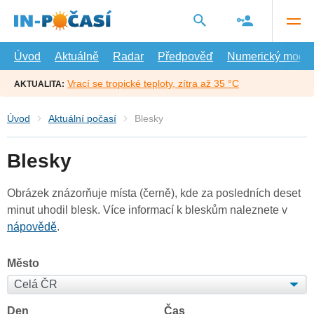
Přejít
na
hlavní
obsah
Úvod
Aktuálně
Radar
Předpověď
Numerický model
Vrací se tropické teploty, zítra až 35 °C
AKTUALITA:
Úvod
Aktuální počasí
Blesky
Blesky
Obrázek znázorňuje místa (černě), kde za posledních deset
minut uhodil blesk. Více informací k bleskům naleznete v
nápovědě
.
Město
Den
Čas