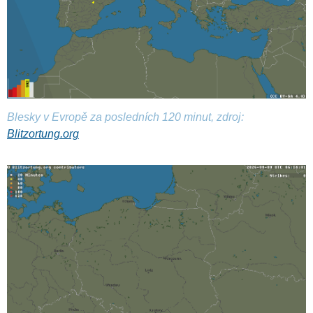
Blesky v Evropě za posledních 120 minut, zdroj:
Blitzortung.org