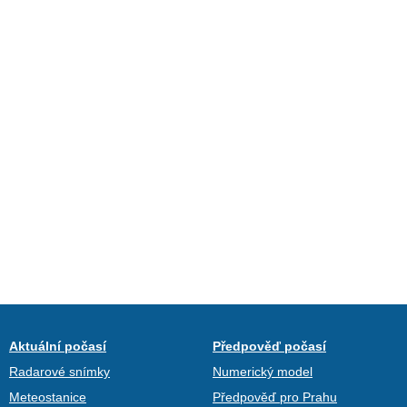
Aktuální počasí
Předpověď počasí
Radarové snímky
Numerický model
Meteostanice
Předpověď pro Prahu