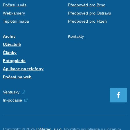
Počasí u vás
Předpověď pro Brno
Webkamery
Předpověď pro Ostravu
Teplotní mapa
Předpověď pro Plzeň
Archiv
Kontakty
Uživatelé
Články
Fotogalerie
Aplikace na telefony
Počasí na web
Ventusky
In-počasie
Copyright © 2026
InMeteo, s.r.o.
Použitím souhlasíte s uložením